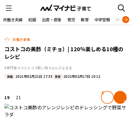
共働き夫婦
妊娠
出産・産後
育児
教育
中学受験
中学生
共働き家事
コストコの美酢（ミチョ）| 120％楽しめる10種の
レシピ
#専門家
#コストコ
#買い物
#よんぴよまま
2021年02月21日 17:33
2022年02月17日 10:12
掲載
更新
19
21