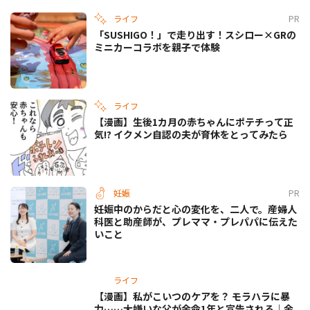
ライフ
PR
「SUSHIGO！」で走り出す！スシロー×GRの
ミニカーコラボを親子で体験
ライフ
【漫画】生後1カ月の赤ちゃんにポテチって正
気!? イクメン自認の夫が育休をとってみたら
妊娠
PR
妊娠中のからだと心の変化を、二人で。産婦人
科医と助産師が、プレママ・プレパパに伝えた
いこと
ライフ
【漫画】私がこいつのケアを？ モラハラに暴
力……大嫌いな父が余命1年と宣告される｜余