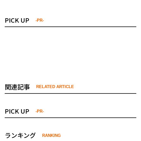
PICK UP
-PR-
関連記事
RELATED ARTICLE
PICK UP
-PR-
ランキング
RANKING