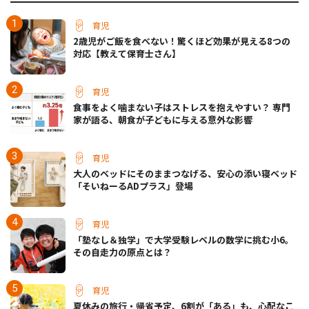
育児
2歳児がご飯を食べない！驚くほど効果が見える8つの
対応【教えて保育士さん】
育児
食事をよく噛まない子はストレスを抱えやすい？ 専門
家が語る、朝食が子どもに与える意外な影響
育児
大人のベッドにそのままつなげる、安心の添い寝ベッド
「そいねーるADプラス」登場
育児
「塾なし＆独学」で大学受験レベルの数学に挑む小6。
その自走力の原点とは？
育児
夏休みの旅行・帰省予定、6割が「ある」も、心配なこ