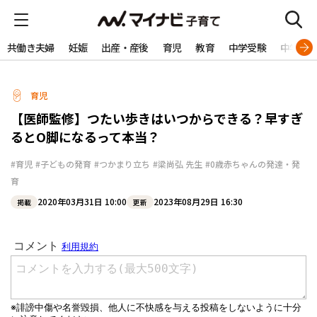
共働き夫婦
妊娠
出産・産後
育児
教育
中学受験
中学生
育児
【医師監修】つたい歩きはいつからできる？早すぎ
るとO脚になるって本当？
#育児
#子どもの発育
#つかまり立ち
#梁尚弘 先生
#0歳赤ちゃんの発達・発
育
2020年03月31日 10:00
2023年08月29日 16:30
掲載
更新