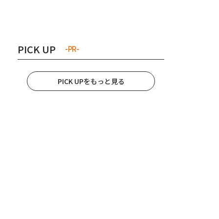
き夫婦
#産休
#育休
PICK UP
-PR-
PICK UPをもっと見る