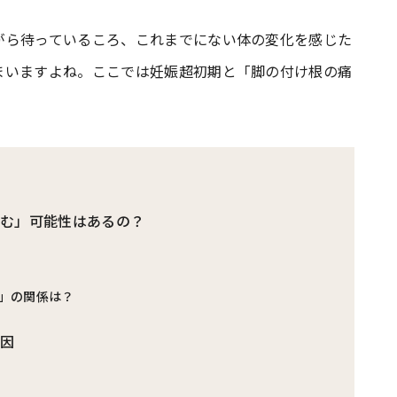
がら待っているころ、これまでにない体の変化を感じた
#共働き夫婦のセブンルール
#共働
まいますよね。ここでは妊娠超初期と「脚の付け根の痛
ビーニュース
#マタニティニュース
痛む」可能性はあるの？
」の関係は？
原因