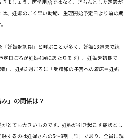
おきましょう。医学用語ではなく、きちんとした定義が
とは、妊娠のごく早い時期、生理開始予定日より前の期
す。
を「妊娠超初期」と呼ぶことが多く、妊娠13週まで続
予定日ごろが妊娠4週にあたります）。妊娠超初期で
受精」、妊娠3週ごろに「受精卵の子宮への着床＝妊娠
痛み」の関係は？
差がとても大きいものです。妊娠が引き起こす症状とし
験するのは妊婦さんの5～8割［*1］であり、全員に現