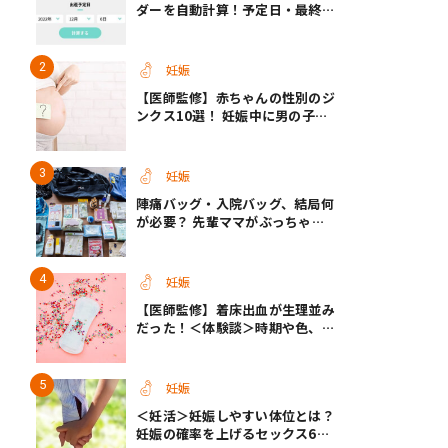
ダーを自動計算！予定日・最終生
理・セックス日から週数がわかる
【医師監修】
妊娠
【医師監修】赤ちゃんの性別のジ
ンクス10選！ 妊娠中に男の子・
女の子を知る方法＜お腹、年齢、
つわり、胎動など＞
妊娠
陣痛バッグ・入院バッグ、結局何
が必要？ 先輩ママがぶっちゃけ
る「あってよかった」「使わなか
った」もの
妊娠
【医師監修】着床出血が生理並み
だった！＜体験談＞時期や色、そ
の他の症状は？
妊娠
＜妊活＞妊娠しやすい体位とは？
妊娠の確率を上げるセックス6つ