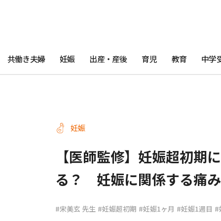
共働き夫婦
妊娠
出産・産後
育児
教育
中学
妊娠
【医師監修】妊娠超初期に
る？ 妊娠に関係する痛み
#宋美玄 先生
#妊娠超初期
#妊娠1ヶ月
#妊娠1週目
#