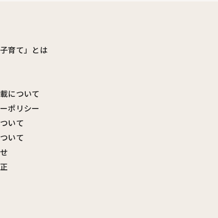
ビ子育て」とは
転載について
シーポリシー
について
について
わせ
訂正
覧