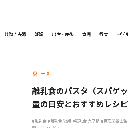
共働き夫婦
妊娠
出産・産後
育児
教育
中学
育児
離乳食のパスタ（スパゲッ
量の目安とおすすめレシピ
#離乳食
#離乳食 後期
#離乳食 完了期
#管理栄養士監
麺・パンなど＞