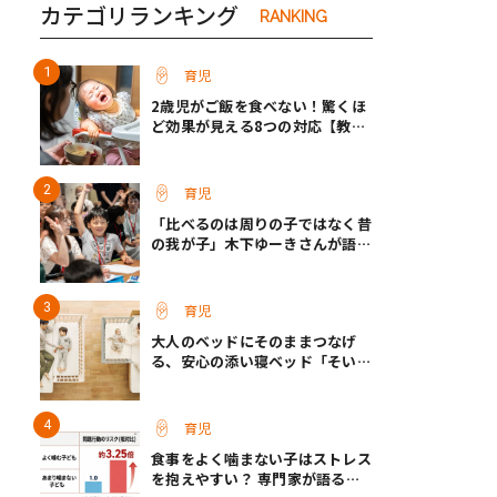
カテゴリランキング
RANKING
育児
2歳児がご飯を食べない！驚くほ
ど効果が見える8つの対応【教え
て保育士さん】
育児
「比べるのは周りの子ではなく昔
の我が子」木下ゆーきさんが語っ
た、成長ホルモン治療中のわが子
との向き合い方
育児
大人のベッドにそのままつなげ
る、安心の添い寝ベッド「そいね
ーるADプラス」登場
育児
食事をよく噛まない子はストレス
を抱えやすい？ 専門家が語る、