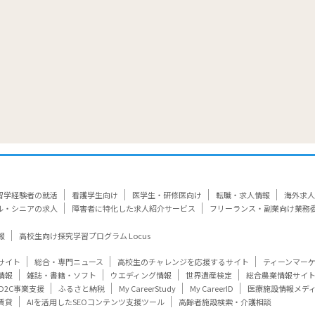
留学経験者の就活
看護学生向け
医学生・研修医向け
転職・求人情報
海外求人
ル・シニアの求人
障害者に特化した求人紹介サービス
フリーランス・副業向け業務
報
高校生向け探究学習プログラム Locus
サイト
総合・専門ニュース
高校生のチャレンジを応援するサイト
ティーンマー
情報
雑誌・書籍・ソフト
ウエディング情報
世界遺産検定
総合農業情報サイ
D2C事業支援
ふるさと納税
My CareerStudy
My CareerID
医療施設情報メデ
賃貸
AIを活用したSEOコンテンツ支援ツール
高齢者施設検索・介護相談