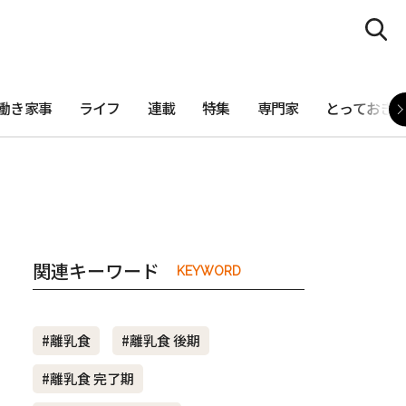
働き家事
ライフ
連載
特集
専門家
とっておき
関連キーワード
KEYWORD
#離乳食
#離乳食 後期
#離乳食 完了期