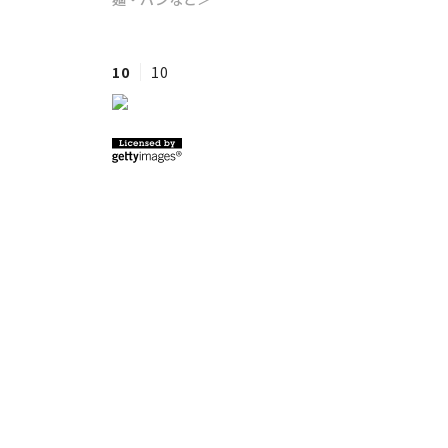
#ワンオペ育児
#コミックエッセイ
10
10
#渡邊大地の令和的ワーパパ道
#ベ