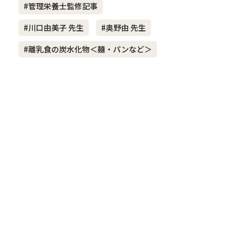
#管理栄養士監修記事
#川口由美子 先生
#奥野由 先生
き夫婦
#産休
#育休
#離乳食の炭水化物＜麺・パンなど＞