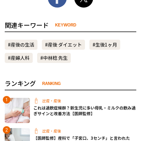
関連キーワード
KEYWORD
#産後の生活
#産後 ダイエット
#生後1ヶ月
#産婦人科
#中林稔 先生
ランキング
RANKING
出産・産後
これは過飲症候群？新生児に多い母乳・ミルクの飲み過
ぎサインと改善方法【医師監修】
出産・産後
【医師監修】産科で「子宮口、3センチ」と言われた