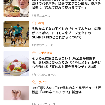
だけでバテバテ」猛暑でエアコン故障、夏バテ
状態に「疲れて疲れて疲れ果てて…」
#育児ニュース
教育
失敗なんてない――子どもの「やってみたい」の種
がいっぱい。ドコモ未来プロジェクトの
SUMMER FESとこれからについて
#まなびニュース
共働き家事
そうめんに飽きたらコレ！ JA全農が提案す
る、暑い夏にぴったりの「冷やしメシ」＆子ど
もが作れる「夏休みお留守番ランチ」各3選
#たべものニュース
ライフ
399円(税込438円)で憧れのネイルデビュー！西
松屋「Kidsネイルチップ」新登場
#トレンドニュース