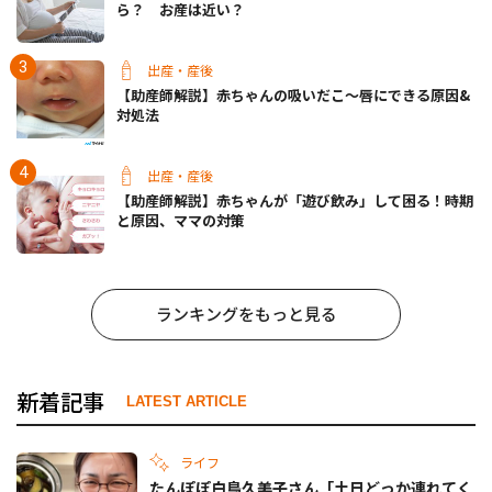
ら？ お産は近い？
出産・産後
【助産師解説】赤ちゃんの吸いだこ〜唇にできる原因&
対処法
出産・産後
【助産師解説】赤ちゃんが「遊び飲み」して困る！時期
と原因、ママの対策
ランキングをもっと見る
新着記事
LATEST ARTICLE
ライフ
たんぽぽ白鳥久美子さん「土日どっか連れてく