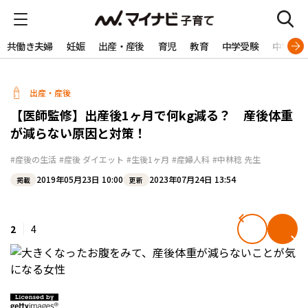
共働き夫婦
妊娠
出産・産後
育児
教育
中学受験
中学生
出産・産後
【医師監修】出産後1ヶ月で何kg減る？ 産後体重
が減らない原因と対策！
#産後の生活
#産後 ダイエット
#生後1ヶ月
#産婦人科
#中林稔 先生
2019年05月23日 10:00
2023年07月24日 13:54
掲載
更新
2
4