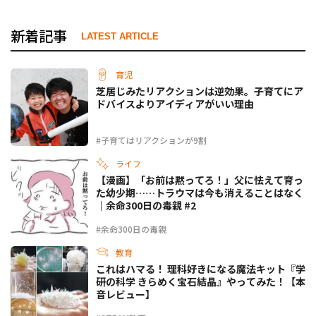
新着記事
LATEST ARTICLE
育児
芝居じみたリアクションは逆効果。子育てにア
ドバイスよりアイディアがいい理由
#子育てはリアクションが9割
ライフ
【漫画】「お前は黙ってろ！」父に怯えて育っ
た幼少期……トラウマは今も消えることはなく
｜余命300日の毒親 #2
#余命300日の毒親
教育
これはハマる！ 理科好きになる魔法キット『学
研の科学 きらめく宝石結晶』やってみた！【本
音レビュー】