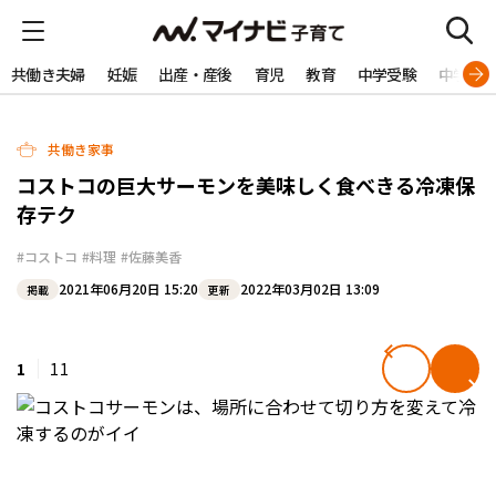
共働き夫婦
妊娠
出産・産後
育児
教育
中学受験
中学生
共働き家事
コストコの巨大サーモンを美味しく食べきる冷凍保
存テク
#コストコ
#料理
#佐藤美香
2021年06月20日 15:20
2022年03月02日 13:09
掲載
更新
1
11