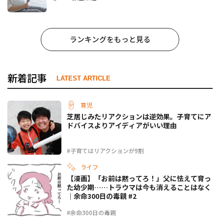
ランキングをもっと見る
新着記事
LATEST ARTICLE
育児
芝居じみたリアクションは逆効果。子育てにア
ドバイスよりアイディアがいい理由
#子育てはリアクションが9割
ライフ
【漫画】「お前は黙ってろ！」父に怯えて育っ
た幼少期……トラウマは今も消えることはなく
｜余命300日の毒親 #2
#余命300日の毒親