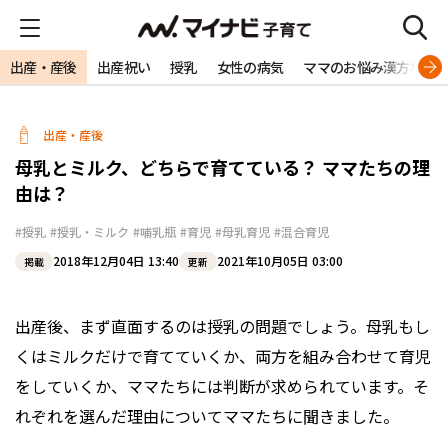
出産・産後
出産祝い
授乳
女性の病気
ママのお悩み漢方相談
出産・産後
母乳とミルク、どちらで育てている？ ママたちの理
由は？
#授乳
#授乳・ミルク
#哺乳瓶
#育児
#母乳育児
#混合育児
2018年12月04日 13:40
2021年10月05日 03:00
掲載
更新
出産後、まず直面するのは授乳の問題でしょう。母乳もし
くはミルクだけで育てていくか、両方を組み合わせて育児
をしていくか、ママたちには判断が求められています。そ
れぞれを選んだ理由についてママたちに聞きました。