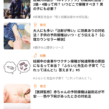
2価・4価って何？ いつどこで接種すべき？ 男
の子にも必要？
#宋美玄先生の「性と妊娠出産の大切な話」
育児
大人にも多い「注射が怖い」に効果ありの対処
法！子供の予防接種はいつ・どう伝える？【心
理カウンセラー解説】
#親子の心理学シリーズ
妊娠
妊娠中の食事やワクチン接種が発達障害の原因
になるって本当？『ふらいと先生の 子育て「こ
れってほんと?」答えます』#5
#ふらいと先生の子育て「これってほんと？」
育児
【医師監修】赤ちゃんの予防接種は副反応が不
安……熱や下痢があったときの対処法