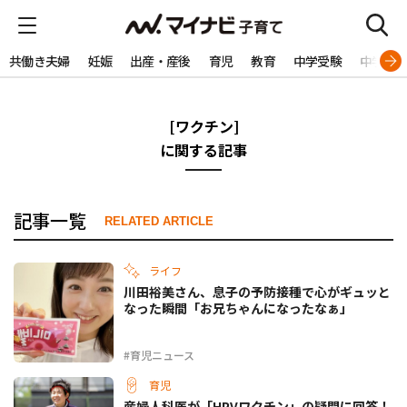
共働き夫婦
妊娠
出産・産後
育児
教育
中学受験
中学生
[ワクチン]
に関する記事
記事一覧
RELATED ARTICLE
ライフ
川田裕美さん、息子の予防接種で心がギュッと
なった瞬間「お兄ちゃんになったなぁ」
#育児ニュース
育児
産婦人科医が「HPVワクチン」の疑問に回答！