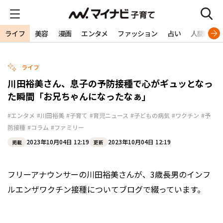
ライフ
美容
漫画
エンタメ
ファッション
占い
人間関係
ライフ
川田裕美さん、息子の予防接種で心がギュッとなっ
た瞬間「お兄ちゃんになったなぁ」
#エンタメ
#川田裕美
#子育て
#育児ニュース
#子どもの病気
#ワクチン
#予
防接種
#コラム
#ファミリー
2023年10月04日 12:19
2023年10月04日 12:19
掲載
更新
フリーアナウンサーの川田裕美さんが、3歳長男のインフ
ルエンザワクチン接種についてブログで綴っています。