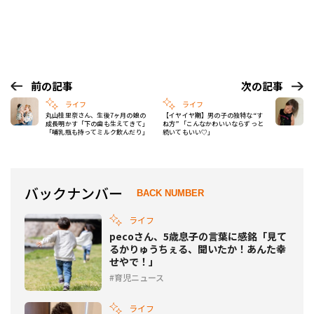
前の記事
次の記事
ライフ
ライフ
丸山桂里奈さん、生後7ヶ月の娘の
【イヤイヤ期】男の子の独特な“す
成長明かす「下の歯も生えてきて」
ね方”「こんなかわいいならずっと
「哺乳瓶も持ってミルク飲んだり」
続いてもいい♡」
バックナンバー
BACK NUMBER
ライフ
pecoさん、5歳息子の言葉に感銘「見て
るかりゅうちぇる、聞いたか！あんた幸
せやで！」
育児ニュース
ライフ