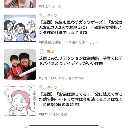
#育児ニュース
ライフ
【漫画】先生も思わずガッツポーズ！「お父さ
んお母さん2人でお迎えに」｜保護者支援もア
ンタ達の仕事でしょ？ #70
#保護者支援もアンタ達の仕事でしょ？
育児
芝居じみたリアクションは逆効果。子育てにア
ドバイスよりアイディアがいい理由
#子育てはリアクションが9割
ライフ
【漫画】「お前は黙ってろ！」父に怯えて育っ
た幼少期……トラウマは今も消えることはなく
｜余命300日の毒親 #2
#余命300日の毒親