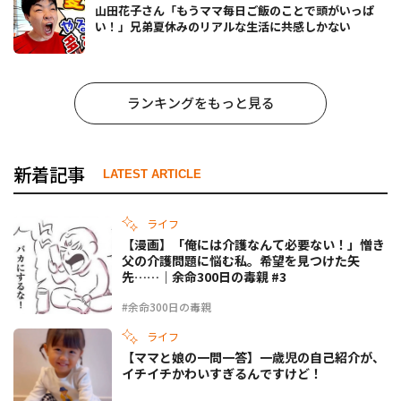
山田花子さん「もうママ毎日ご飯のことで頭がいっぱ
い！」兄弟夏休みのリアルな生活に共感しかない
ランキングをもっと見る
新着記事
LATEST ARTICLE
ライフ
【漫画】「俺には介護なんて必要ない！」憎き
父の介護問題に悩む私。希望を見つけた矢
先……｜余命300日の毒親 #3
#余命300日の毒親
ライフ
【ママと娘の一問一答】一歳児の自己紹介が、
イチイチかわいすぎるんですけど！