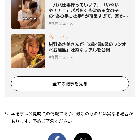
「パパ仕事行っていい？」「いやい
や！！！」パパを引き留める女の子
の“あの手この手”が可愛すぎて、家から
出られない♡
育児ニュース
ライフ
紺野あさ美さんが「2歳4歳6歳のワンオ
ペお風呂」壮絶なリアルを公開
育児ニュース
全ての記事を見る
本記事は公開時点の情報であり、最新のものとは異なる場合が
あります。予めご了承ください。