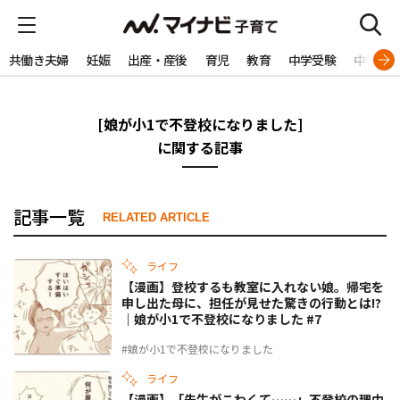
共働き夫婦
妊娠
出産・産後
育児
教育
中学受験
中学生
[娘が小1で不登校になりました]
に関する記事
記事一覧
RELATED ARTICLE
ライフ
【漫画】登校するも教室に入れない娘。帰宅を
申し出た母に、担任が見せた驚きの行動とは!?
｜娘が小1で不登校になりました #7
#娘が小1で不登校になりました
ライフ
【漫画】「先生がこわくて……」不登校の理由