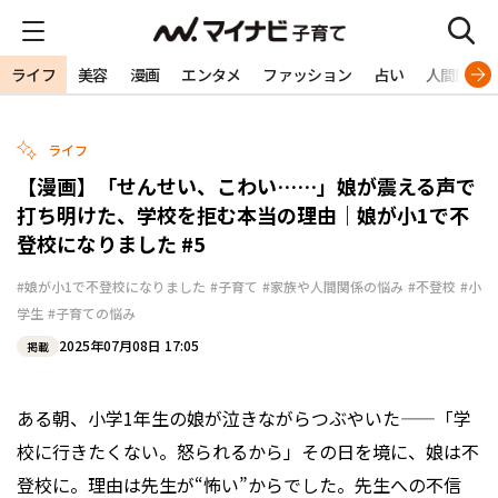
ライフ
美容
漫画
エンタメ
ファッション
占い
人間関係
ライフ
【漫画】「せんせい、こわい……」娘が震える声で
打ち明けた、学校を拒む本当の理由｜娘が小1で不
登校になりました #5
#娘が小1で不登校になりました
#子育て
#家族や人間関係の悩み
#不登校
#小
学生
#子育ての悩み
2025年07月08日 17:05
掲載
ある朝、小学1年生の娘が泣きながらつぶやいた——「学
校に行きたくない。怒られるから」その日を境に、娘は不
登校に。理由は先生が“怖い”からでした。先生への不信