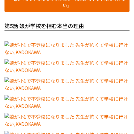
い』
第5話 娘が学校を拒む本当の理由