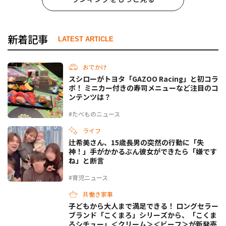
新着記事
LATEST ARTICLE
おでかけ
スシローがトヨタ「GAZOO Racing」と初コラ
ボ！ ミニカー付きの寿司メニューなど注目のコ
ンテンツは？
#たべものニュース
ライフ
辻希美さん、15歳長男の突然の行動に「失
神！」手がかかるぶん彼女ができたら「嫌です
ね」と断言
#育児ニュース
共働き家事
子どもから大人まで満足できる！ ロングセラー
ブランド「こくまろ」シリーズから、「こくま
ろシチュー」＜クリーム＞＜ビーフ＞が新発売