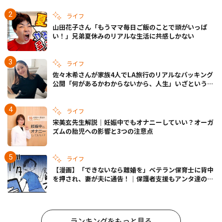
ライフ
山田花子さん「もうママ毎日ご飯のことで頭がいっぱ
い！」兄弟夏休みのリアルな生活に共感しかない
ライフ
佐々木希さんが家族4人でLA旅行のリアルなパッキング
公開「何があるかわからないから、人生」いざというと
きの備えも
ライフ
宋美玄先生解説｜妊娠中でもオナニーしていい？オーガ
ズムの胎児への影響と3つの注意点
ライフ
【漫画】「できないなら離婚を」ベテラン保育士に背中
を押され、妻が夫に通告！｜保護者支援もアンタ達の仕
事でしょ？ #65
ランキングをもっと見る