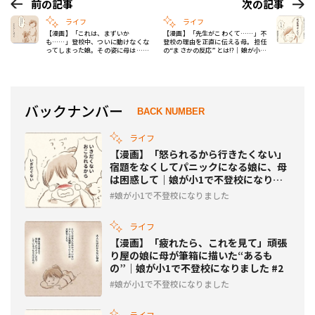
前の記事
次の記事
ライフ
ライフ
【漫画】「これは、まずいか
【漫画】「先生がこわくて……」不
も……」登校中、ついに動けなくな
登校の理由を正直に伝える母。担任
ってしまった娘。その姿に母は……
の“まさかの反応”とは!?｜娘が小1
｜娘が小1で不登校になりました #4
で不登校になりました #6
バックナンバー
BACK NUMBER
ライフ
【漫画】「怒られるから行きたくない」
宿題をなくしてパニックになる娘に、母
は困惑して｜娘が小1で不登校になりま
した #3
娘が小1で不登校になりました
ライフ
【漫画】「疲れたら、これを見て」頑張
り屋の娘に母が筆箱に描いた“あるも
の”｜娘が小1で不登校になりました #2
娘が小1で不登校になりました
ライフ