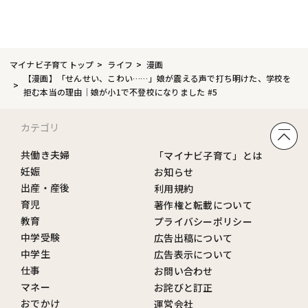
マイナビ子育てトップ
ライフ
漫画
【漫画】「せんせい、こわい……」娘が震える声で打ち明けた、学校を
拒む本当の理由｜娘が小1で不登校になりました #5
カテゴリ
共働き夫婦
「マイナビ子育て」とは
妊娠
お知らせ
出産・産後
利用規約
育児
著作権と転載について
教育
プライバシーポリシー
中学受験
広告出稿について
中学生
広告表示について
仕事
お問い合わせ
マネー
お詫びと訂正
おでかけ
運営会社