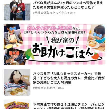
パパ店長が挑んだ3ヶ月のワンオペ育休で見え
たもの＃男性育休取ったらどうなった？
男性育休取ったらどうなった？
ハウス食品「AIルウミックスメーカー」で発
見！子どもも大人も満足のカレー黄金比／我が
家のお助けごはん 特別編
我が家のお助けごはん
下味冷凍で作り置き！理研ビタミン「パッとジ
ュッと」が時短の神で感動！／我が家のお助け