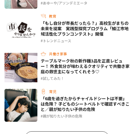
あゆーや/アソンデミエータ
教育
「もし自分が市長だったら？」高校生がまちの
未来を提案 実践型探究プログラム「鯖江市地
域活性化プランコンテスト」開催
トレンドニュース
共働き家事
テーブルマーク秋の新作麺3品を正直レビュ
ー！ 外食気分が味わえるクオリティで共働き家
庭の救世主になってくれそう♡
試してみた！
育児
「6歳を過ぎたからチャイルドシートは不要」
は危険？ 子どものシートベルトで確認すべきこ
と／親が知りたい子供の危険
親が知りたい子供の危険