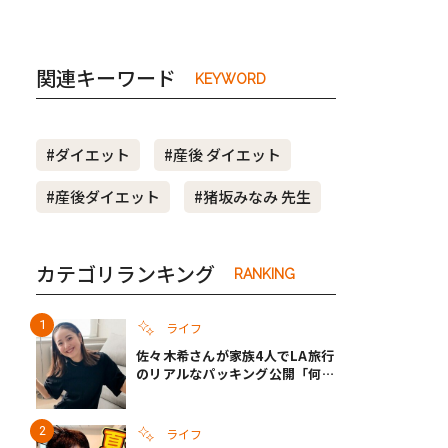
関連キーワード
KEYWORD
#ダイエット
#産後 ダイエット
#産後ダイエット
#猪坂みなみ 先生
カテゴリランキング
RANKING
ライフ
佐々木希さんが家族4人でLA旅行
のリアルなパッキング公開「何が
あるかわからないから、人生」い
ざというときの備えも
ライフ