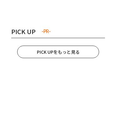
き夫婦
#産休
#育休
PICK UP
-PR-
PICK UPをもっと見る