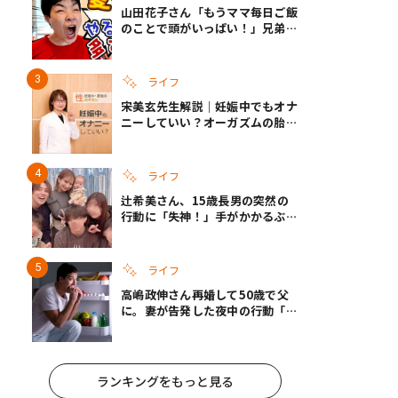
山田花子さん「もうママ毎日ご飯
のことで頭がいっぱい！」兄弟夏
休みのリアルな生活に共感しかな
い
ライフ
宋美玄先生解説｜妊娠中でもオナ
ニーしていい？オーガズムの胎児
への影響と3つの注意点
ライフ
辻希美さん、15歳長男の突然の
行動に「失神！」手がかかるぶん
彼女ができたら「嫌ですね」と断
言
ライフ
高嶋政伸さん再婚して50歳で父
に。妻が告発した夜中の行動「こ
れ手出したら終わりだろうなとか
思うんだけども……」
ランキングをもっと見る