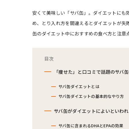
安くて美味しい「サバ缶」。ダイエットにも
#ワンオペ育児
#コミックエッセイ
め、とり入れ方を間違えるとダイエットが失
缶のダイエット中におすすめの食べ方と注意
#渡邊大地の令和的ワーパパ道
#ベ
目次
「痩せた」と口コミで話題のサバ缶
サバ缶ダイエットとは
サバ缶ダイエットの基本的なやり方
サバ缶がダイエットによいといわれ
サバ缶に含まれるDHAとEPAの効果