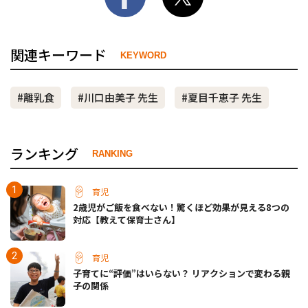
関連キーワード
KEYWORD
#離乳食
#川口由美子 先生
#夏目千恵子 先生
ランキング
RANKING
育児
2歳児がご飯を食べない！驚くほど効果が見える8つの
対応【教えて保育士さん】
育児
子育てに“評価”はいらない？ リアクションで変わる親
子の関係