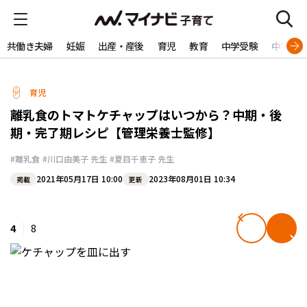
共働き夫婦
妊娠
出産・産後
育児
教育
中学受験
中学生
育児
離乳食のトマトケチャップはいつから？中期・後
期・完了期レシピ【管理栄養士監修】
#離乳食
#川口由美子 先生
#夏目千恵子 先生
2021年05月17日 10:00
2023年08月01日 10:34
掲載
更新
4
8