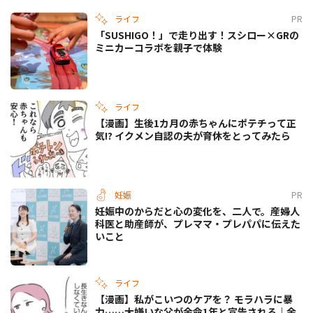
ライフ
PR
「SUSHIGO！」で走り出す！スシロー×GRの
ミニカーコラボを親子で体験
ライフ
【漫画】生後1カ月の赤ちゃんにポテチって正
気!? イクメン自認の夫が育休をとってみたら
妊娠
PR
妊娠中のからだと心の変化を、二人で。産婦人
科医と助産師が、プレママ・プレパパに伝えた
いこと
ライフ
【漫画】私がこいつのケアを？ モラハラに暴
力……大嫌いな父が余命1年と宣告される｜余