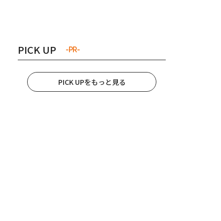
き夫婦
#産休
#育休
PICK UP
-PR-
PICK UPをもっと見る