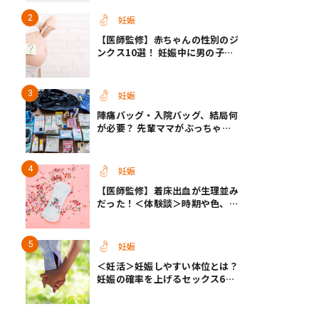
【医師監修】
妊娠
【医師監修】赤ちゃんの性別のジ
ンクス10選！ 妊娠中に男の子・
女の子を知る方法＜お腹、年齢、
つわり、胎動など＞
妊娠
陣痛バッグ・入院バッグ、結局何
が必要？ 先輩ママがぶっちゃけ
る「あってよかった」「使わなか
った」もの
妊娠
【医師監修】着床出血が生理並み
だった！＜体験談＞時期や色、そ
の他の症状は？
妊娠
＜妊活＞妊娠しやすい体位とは？
妊娠の確率を上げるセックス6つ
のヒント【医師監修】