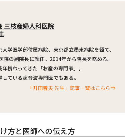
会 三枝産婦人科医院
生
京大学医学部付属病院、東京都立墨東病院を経て、
科医院の副院長に就任。2014年から院長を務める。
長年携わってきた「お産の専門家」。
得している超音波専門医でもある。
「升田春夫 先生」記事一覧はこちら⇒
け方と医師への伝え方