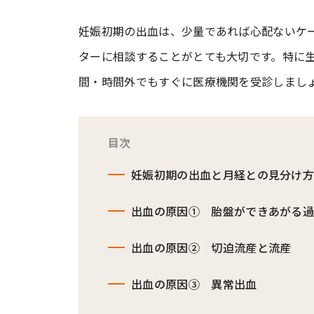
妊娠初期の出血は、少量であれば心配ないケ
#ワンオペ育児
#コミックエッセイ
ターに相談することがとても大切です。特に
間・時間外でもすぐに医療機関を受診しまし
#渡邊大地の令和的ワーパパ道
#ベ
目次
妊娠初期の出血と月経との見分け
出血の原因① 胎盤ができあがる
出血の原因② 切迫流産と流産
出血の原因③ 異常出血