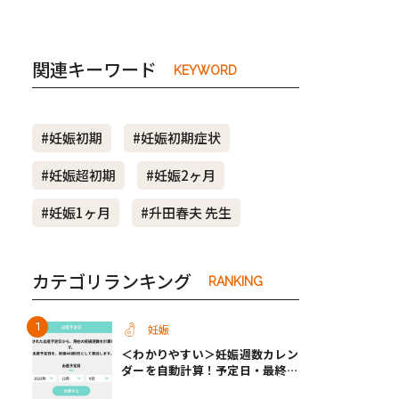
関連キーワード
KEYWORD
#妊娠初期
#妊娠初期症状
#妊娠超初期
#妊娠2ヶ月
#妊娠1ヶ月
#升田春夫 先生
カテゴリランキング
RANKING
妊娠
＜わかりやすい＞妊娠週数カレン
ダーを自動計算！予定日・最終生
理・セックス日から週数がわかる