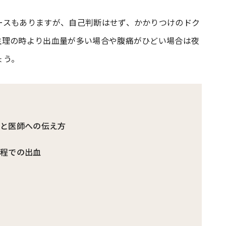
ースもありますが、自己判断はせず、かかりつけのドク
#共働き夫婦のセブンルール
#共働
生理の時より出血量が多い場合や腹痛がひどい場合は夜
ょう。
ビーニュース
#マタニティニュース
方と医師への伝え方
過程での出血