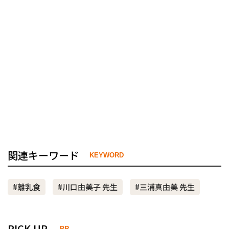
関連キーワード
KEYWORD
#離乳食
#川口由美子 先生
#三浦真由美 先生
PICK UP
-PR-