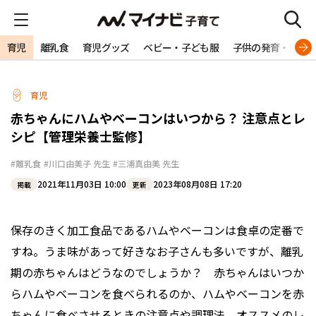
育児
離乳食
育児グッズ
ベビー・子ども服
子供の発育・発達
育児
赤ちゃんにハムやベーコンはいつから？ 注意点とレ
シピ【管理栄養士監修】
#離乳食
#川口由美子 先生
#三浦真由美 先生
2021年11月03日 10:00
2023年08月08日 17:20
掲載
更新
保存のきく加工食品であるハムやベーコンは食卓の定番で
すね。うま味があって好きなお子さんも多いですが、離乳
期の赤ちゃんはどうなのでしょうか？ 赤ちゃんはいつか
らハムやベーコンを食べられるのか、ハムやベーコンを赤
ちゃんに食べさせるときの注意点や調理法、オススメのレ