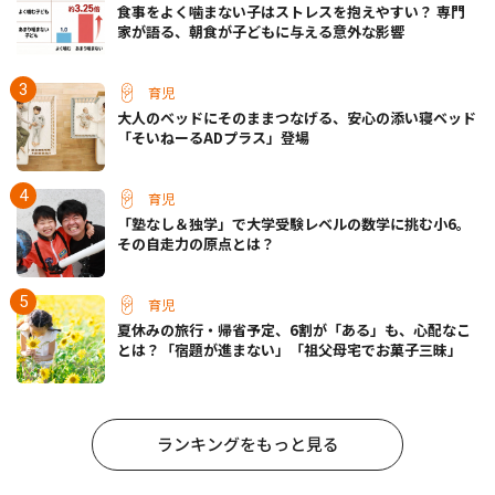
食事をよく噛まない子はストレスを抱えやすい？ 専門
家が語る、朝食が子どもに与える意外な影響
育児
大人のベッドにそのままつなげる、安心の添い寝ベッド
「そいねーるADプラス」登場
育児
「塾なし＆独学」で大学受験レベルの数学に挑む小6。
その自走力の原点とは？
育児
夏休みの旅行・帰省予定、6割が「ある」も、心配なこ
とは？「宿題が進まない」「祖父母宅でお菓子三昧」
ランキングをもっと見る