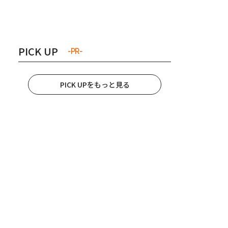
き夫婦
#産休
#育休
PICK UP
-PR-
PICK UPをもっと見る