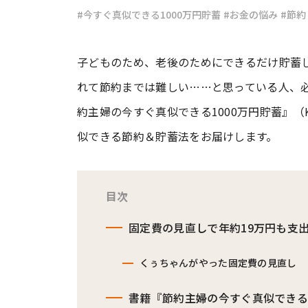
#今すぐ真似できる1000万円貯蓄
#お金の悩み
#節約
#ワンオペ育児
#コミックエッセイ
子どものため、老後のためにできるだけ貯蓄
れて節約までは難しい……と思っている人、
#渡邊大地の令和的ワーパパ道
#ベ
約主婦の今すぐ真似できる1000万円貯蓄』（
似できる節約＆貯蓄法をお届けします。
目次
固定費の見直しで年約19万円も支
くぅちゃんがやった固定費の見直し
書籍『節約主婦の今すぐ真似できる