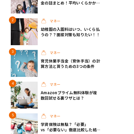
金の話まとめ！平均いくらかか
る？
マネー
幼稚園の入園料はいつ、いくら払
うの？？面接対策も知りたい！！
マネー
育児休業手当金（育休手当）の計
算方法と貰うための3つの条件
マネー
Amazonプライム無料体験が複
数回試せる裏ワザとは？
マネー
学資保険は無駄？「必要」
vs「必要ない」徹底比較した結