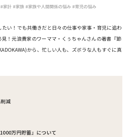
#家計
#家族
#家族や人間関係の悩み
#育児の悩み
#共働き夫婦のセブンルール
#共働
したい！でも共働きだと日々の仕事や家事・育児に追わ
必見！元浪費家のワーママ・くぅちゃんさんの著書『節
ビーニュース
#マタニティニュース
KADOKAWA)から、忙しい人も、ズボラな人もすぐに真
出削減
1000万円貯蓄』について