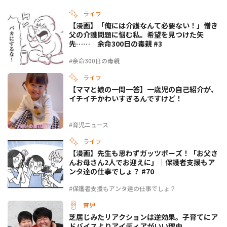
ライフ
【漫画】「俺には介護なんて必要ない！」憎き
父の介護問題に悩む私。希望を見つけた矢
先……｜余命300日の毒親 #3
#余命300日の毒親
ライフ
【ママと娘の一問一答】一歳児の自己紹介が、
イチイチかわいすぎるんですけど！
#育児ニュース
ライフ
【漫画】先生も思わずガッツポーズ！「お父さ
んお母さん2人でお迎えに」｜保護者支援もア
ンタ達の仕事でしょ？ #70
#保護者支援もアンタ達の仕事でしょ？
育児
芝居じみたリアクションは逆効果。子育てにア
ドバイスよりアイディアがいい理由