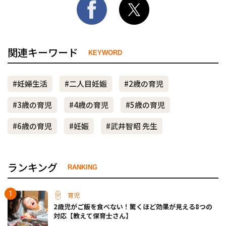
関連キーワード
KEYWORD
#妊婦生活
#二人目妊娠
#2歳の育児
#3歳の育児
#4歳の育児
#5歳の育児
#6歳の育児
#妊娠
#武井智昭 先生
ランキング
RANKING
育児
2歳児がご飯を食べない！驚くほど効果が見える8つの
対応【教えて保育士さん】