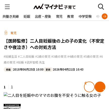
共働き夫婦
妊娠
出産・産後
育児
教育
中学受験
中学生
育児
【医師監修】二人目妊娠後の上の子の変化（不安定
さや夜泣き）への対処方法
#妊婦生活
#二人目妊娠
#2歳の育児
#3歳の育児
#4歳の育児
#5歳の育児
#6
歳の育児
#妊娠
#武井智昭 先生
2018年06月25日 10:00
2026年04月21日 10:43
掲載
更新
1
1