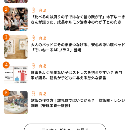
育児
「比べるのは周りの子ではなく昔の我が子」木下ゆーき
さんが語った、成長ホルモン治療中のわが子との向き合
い方
育児
大人のベッドにそのままつなげる、安心の添い寝ベッド
「そいねーるADプラス」登場
育児
食事をよく噛まない子はストレスを抱えやすい？ 専門
家が語る、朝食が子どもに与える意外な影響
育児
軟飯の作り方｜離乳食ではいつから？ 炊飯器・レンジ
調理【管理栄養士監修】