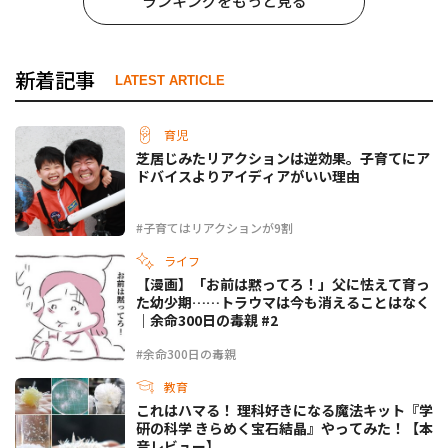
ランキングをもっと見る
新着記事
LATEST ARTICLE
育児
芝居じみたリアクションは逆効果。子育てにア
ドバイスよりアイディアがいい理由
#子育てはリアクションが9割
ライフ
【漫画】「お前は黙ってろ！」父に怯えて育っ
た幼少期……トラウマは今も消えることはなく
｜余命300日の毒親 #2
#余命300日の毒親
教育
これはハマる！ 理科好きになる魔法キット『学
研の科学 きらめく宝石結晶』やってみた！【本
音レビュー】