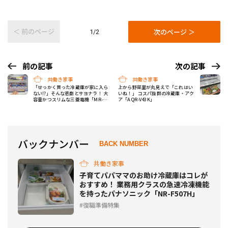
＜ 前のページ
次のページ ＞
1/2
前の記事
次の記事
共働き家事
共働き家事
「せっかく買った冷蔵庫が家に入ら
上から野菜室が丸見えで「これはい
ない⁉」そんな悲劇とサヨナラ！ 大
いね！」 コスパ抜群の冷蔵庫・アク
容量かつスリムな三菱電機「MR-
ア「AQR-V43K」
WX52G」
バックナンバー
BACK NUMBER
共働き家事
子育てパパママのお助け冷蔵庫はコレが
おすすめ！ 業務用クラスの急速冷凍機能
を持ったパナソニック「NR-F507H」
復職準備特集