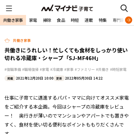
共働き家事
家電
掃除
食品
時短
連載
特集
専門家
共働き家事
共働きにうれしい！忙しくても食材をしっかり使い
切れる冷蔵庫・シャープ「SJ-MF46H」
#復職準備
#職場復帰
#家電
#冷蔵庫
#家事
#ファミリー
#共働き
#時短家電
2021年12月20日 10:00
2022年05月30日 14:22
掲載
更新
仕事に子育てに邁進するパパ・ママに向けてオススメ家電
をご紹介する本企画。今回はシャープの冷蔵庫をレビュ
ー！ 奥行きが薄いのでマンションやアパートでも置きや
すく、食材を使い切る便利なポイントももりだくさんで
す。