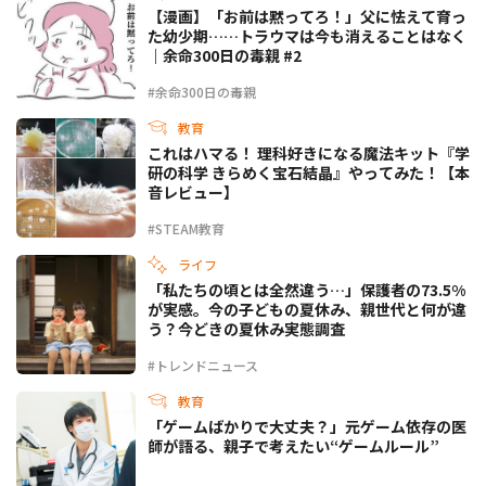
【漫画】「お前は黙ってろ！」父に怯えて育っ
た幼少期……トラウマは今も消えることはなく
｜余命300日の毒親 #2
#余命300日の毒親
教育
これはハマる！ 理科好きになる魔法キット『学
研の科学 きらめく宝石結晶』やってみた！【本
音レビュー】
#STEAM教育
ライフ
「私たちの頃とは全然違う…」保護者の73.5%
が実感。今の子どもの夏休み、親世代と何が違
う？今どきの夏休み実態調査
#トレンドニュース
教育
「ゲームばかりで大丈夫？」元ゲーム依存の医
師が語る、親子で考えたい“ゲームルール”