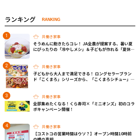
ランキング
RANKING
共働き家事
そうめんに飽きたらコレ！ JA全農が提案する、暑い夏
にぴったりの「冷やしメシ」＆子どもが作れる「夏休み
お留守番ランチ」各3選
共働き家事
子どもから大人まで満足できる！ ロングセラーブラン
ド「こくまろ」シリーズから、「こくまろシチュー」＜
クリーム＞＜ビーフ＞が新発売
共働き家事
全部集めたくなる！くら寿司×「ミニオンズ」初のコラ
ボキャンペーン開催！
共働き家事
【コストコの営業時間はウソ？】オープン時間10時前
の噂の真相