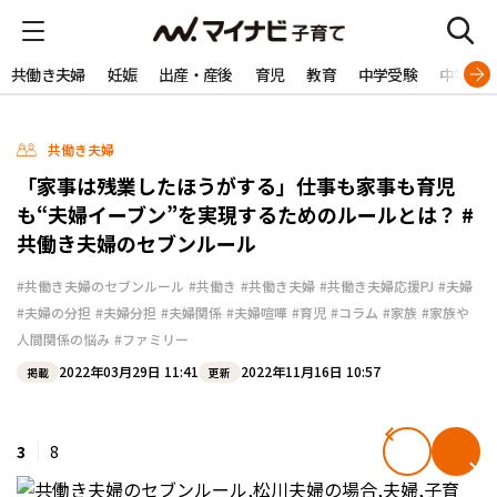
共働き夫婦
妊娠
出産・産後
育児
教育
中学受験
中学生
共働き夫婦
「家事は残業したほうがする」仕事も家事も育児
も“夫婦イーブン”を実現するためのルールとは？ #
共働き夫婦のセブンルール
#共働き夫婦のセブンルール
#共働き
#共働き夫婦
#共働き夫婦応援PJ
#夫婦
#夫婦の分担
#夫婦分担
#夫婦関係
#夫婦喧嘩
#育児
#コラム
#家族
#家族や
人間関係の悩み
#ファミリー
2022年03月29日 11:41
2022年11月16日 10:57
掲載
更新
3
8