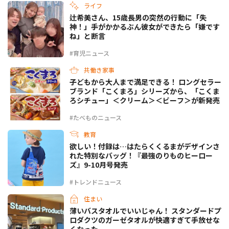
ライフ
辻希美さん、15歳長男の突然の行動に「失
神！」手がかかるぶん彼女ができたら「嫌です
ね」と断言
#育児ニュース
共働き家事
子どもから大人まで満足できる！ ロングセラー
ブランド「こくまろ」シリーズから、「こくま
ろシチュー」＜クリーム＞＜ビーフ＞が新発売
#たべものニュース
教育
欲しい！付録は…はたらくくるまがデザインさ
れた特別なバッグ！『最強のりものヒーロー
ズ』9-10月号発売
#トレンドニュース
住まい
薄いバスタオルでいいじゃん！ スタンダードプ
ロダクツのガーゼタオルが快適すぎて手放せな