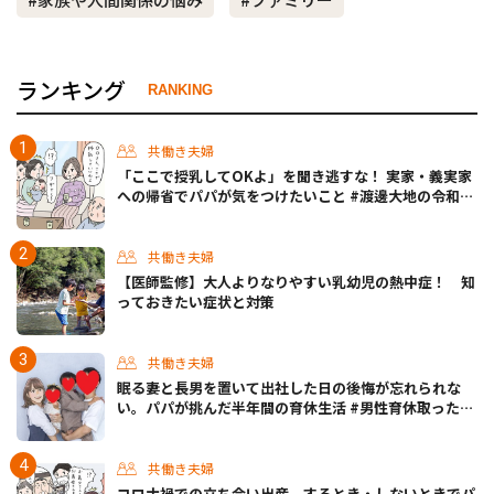
ランキング
RANKING
共働き夫婦
「ここで授乳してOKよ」を聞き逃すな！ 実家・義実家
への帰省でパパが気をつけたいこと #渡邊大地の令和的
ワーパパ道 Vol.20
共働き夫婦
【医師監修】大人よりなりやすい乳幼児の熱中症！ 知
っておきたい症状と対策
共働き夫婦
眠る妻と長男を置いて出社した日の後悔が忘れられな
い。パパが挑んだ半年間の育休生活 #男性育休取ったら
どうなった？
共働き夫婦
コロナ禍での立ち会い出産、するとき・しないときでパ