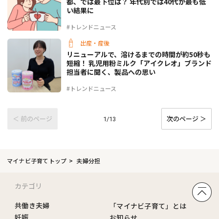
都、では最下位は？ 年代別では40代が最も低
い結果に
#トレンドニュース
出産・産後
リニューアルで、溶けるまでの時間が約50秒も
短縮！ 乳児用粉ミルク「アイクレオ」ブランド
担当者に聞く、製品への思い
#トレンドニュース
＜ 前のページ
次のページ ＞
1/13
マイナビ子育てトップ
夫婦分担
カテゴリ
共働き夫婦
「マイナビ子育て」とは
妊娠
お知らせ