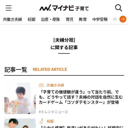
共働き夫婦
妊娠
出産・産後
育児
教育
中学受験
中学生
[夫婦分担]
に関する記事
記事一覧
RELATED ARTICLE
共働き夫婦
「子育ての価値観が違う」って当たり前。で
も、どうやって話す？夫婦の対話を自然に生む
カードゲーム「コソダテモンスター」が登場
#トレンドニュース
妊娠
【心から感謝】気遣いがありがたい！ 妊娠中に