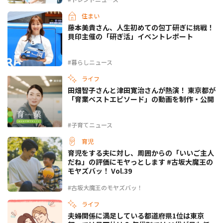
住まい
藤本美貴さん、人生初めての包丁研ぎに挑戦！
貝印主催の「研ぎ活」イベントレポート
#暮らしニュース
ライフ
田畑智子さんと津田寛治さんが熱演！ 東京都が
「育業ベストエピソード」の動画を制作・公開
#子育てニュース
育児
育児をする夫に対し、周囲からの「いいご主人
だね」の評価にモヤっとします #古坂大魔王の
モヤズバッ！ Vol.39
#古坂大魔王のモヤズバッ！
ライフ
夫婦関係に満足している都道府県1位は東京