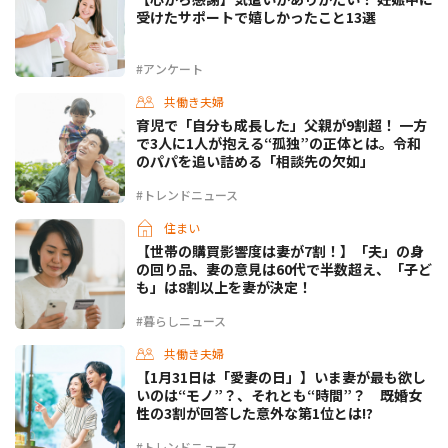
受けたサポートで嬉しかったこと13選
#アンケート
共働き夫婦
育児で「自分も成長した」父親が9割超！ 一方
で3人に1人が抱える“孤独”の正体とは。令和
のパパを追い詰める「相談先の欠如」
#トレンドニュース
住まい
【世帯の購買影響度は妻が7割！】「夫」の身
の回り品、妻の意見は60代で半数超え、「子ど
も」は8割以上を妻が決定！
#暮らしニュース
共働き夫婦
【1月31日は「愛妻の日」】いま妻が最も欲し
いのは“モノ”？、それとも“時間”？ 既婚女
性の3割が回答した意外な第1位とは!?
#トレンドニュース