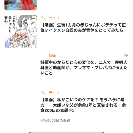
ライフ
【漫画】生後1カ月の赤ちゃんにポテチって正
気!? イクメン自認の夫が育休をとってみたら
妊娠
PR
妊娠中のからだと心の変化を、二人で。産婦人
科医と助産師が、プレママ・プレパパに伝えた
いこと
ライフ
【漫画】私がこいつのケアを？ モラハラに暴
力……大嫌いな父が余命1年と宣告される｜余
命300日の毒親 #1
#余命300日の毒親