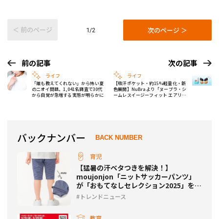
＜ 前のページ
次のページ ＞
1/2
前の記事
次の記事
ライフ
ライフ
「誰も教えてくれない」から怖い夏
【吸汗ポケット・約15%軽量化・新
のニオイ問題。1,041名調査で30代
色展開】NuBraより「ヌーブラ・シ
から自覚が急増する実態が明らかに
ームレスイージーフィット エアリ
ー」が登場！
バックナンバー
BACK NUMBER
育児
【猛暑の汗ベタつきを解決！】
moujonjon「ニットサッカーパンツ」
が「おもてなしセレクション2025」を受
賞！
トレンドニュース
教育