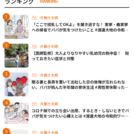
ランキング
RANKING
共働き夫婦
「ここで授乳してOKよ」を聞き逃すな！ 実家・義実家
への帰省でパパが気をつけたいこと #渡邊大地の令和的
ワーパパ道 Vol.20
共働き夫婦
【医師監修】大人よりなりやすい乳幼児の熱中症！ 知
っておきたい症状と対策
共働き夫婦
眠る妻と長男を置いて出社した日の後悔が忘れられな
い。パパが挑んだ半年間の育休生活 #男性育休取ったら
どうなった？
共働き夫婦
コロナ禍での立ち会い出産、するとき・しないときでパ
パが気をつけたい心構えとは #渡邊大地の令和的ワーパ
パ道 Vol.30
共働き夫婦