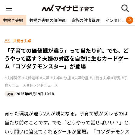
共働き夫婦
共働き夫婦の価値観
家族の健康管理
インタビュー
共働き夫婦
「子育ての価値観が違う」って当たり前。でも、ど
うやって話す？夫婦の対話を自然に生むカードゲー
ム「コソダテモンスター」が登場
#夫婦関係
#夫婦喧嘩
#夫婦
#夫婦の分担
#夫婦分担
#共働き夫婦
#育児
#子
育てニュース
#トレンドニュース
2026年05月19日 10:18
掲載
育った環境が違う2人が親になる。子育て観がズレるのは
当たり前のことです。でも「どうやって話せばいい？」と
いう問いに答えてくれるツールが登場。「コソダテモンス