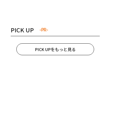
き夫婦
#産休
#育休
PICK UP
-PR-
PICK UPをもっと見る