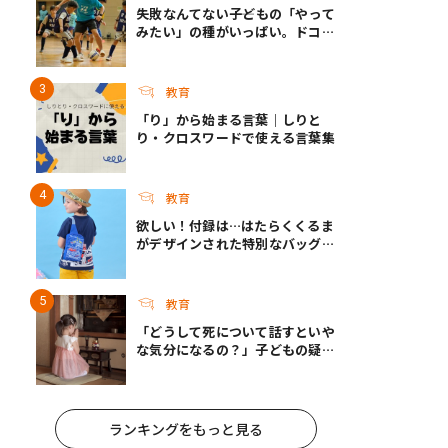
失敗なんてない――子どもの「やって
みたい」の種がいっぱい。ドコモ
未来プロジェクトのSUMMER
FESとこれからについて
教育
「り」から始まる言葉｜しりと
り・クロスワードで使える言葉集
教育
欲しい！付録は…はたらくくるま
がデザインされた特別なバッグ！
『最強のりものヒーローズ』9-
10月号発売
教育
「どうして死について話すといや
な気分になるの？」子どもの疑問
に答えられますか？｜死って、な
んだろう？
ランキングをもっと見る