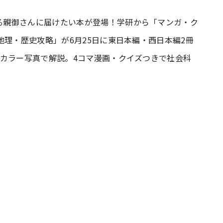
る親御さんに届けたい本が登場！学研から「マンガ・ク
#共働き夫婦のセブンルール
#共働
地理・歴史攻略」が6月25日に東日本編・西日本編2冊
をカラー写真で解説。4コマ漫画・クイズつきで社会科
ビーニュース
#マタニティニュース