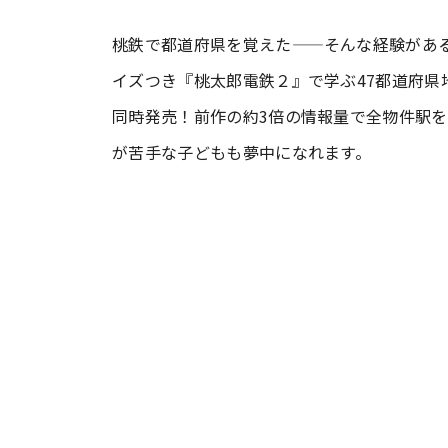
桃鉄で都道府県を覚えた——そんな経験があ
#ワンオペ育児
#コミックエッセイ
イズつき『桃太郎電鉄２』で学ぶ47都道府県
同時発売！前作の約3倍の情報量で全物件駅
#渡邊大地の令和的ワーパパ道
#ベ
が苦手な子どもも夢中になれます。