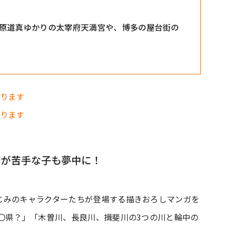
原道真ゆかりの太宰府天満宮や、博多の屋台街の
書が苦手な子も夢中に！
じみのキャラクターたちが登場する描きおろしマンガを
〇県？」「木曽川、長良川、揖斐川の3つの川と輪中の