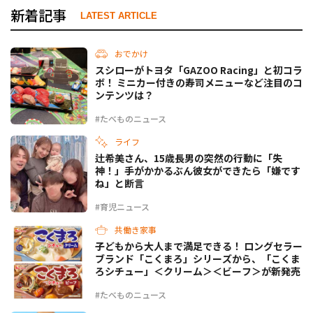
新着記事
LATEST ARTICLE
おでかけ
スシローがトヨタ「GAZOO Racing」と初コラ
ボ！ ミニカー付きの寿司メニューなど注目のコ
ンテンツは？
#たべものニュース
ライフ
辻希美さん、15歳長男の突然の行動に「失
神！」手がかかるぶん彼女ができたら「嫌です
ね」と断言
#育児ニュース
共働き家事
子どもから大人まで満足できる！ ロングセラー
ブランド「こくまろ」シリーズから、「こくま
ろシチュー」＜クリーム＞＜ビーフ＞が新発売
#たべものニュース