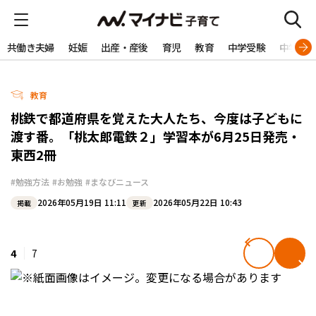
共働き夫婦
妊娠
出産・産後
育児
教育
中学受験
中学生
教育
桃鉄で都道府県を覚えた大人たち、今度は子どもに
渡す番。「桃太郎電鉄２」学習本が6月25日発売・
東西2冊
#勉強方法
#お勉強
#まなびニュース
2026年05月19日 11:11
2026年05月22日 10:43
掲載
更新
4
7