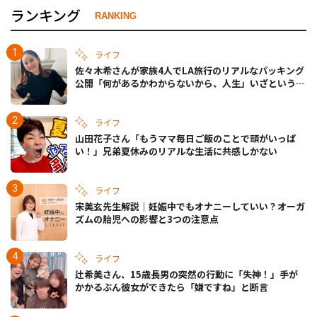
ランキング
RANKING
ライフ
佐々木希さんが家族4人でLA旅行のリアルなパッキング
公開「何があるかわからないから、人生」いざというと
きの備えも
ライフ
山田花子さん「もうママ毎日ご飯のことで頭がいっぱ
い！」兄弟夏休みのリアルな生活に共感しかない
ライフ
宋美玄先生解説｜妊娠中でもオナニーしていい？オーガ
ズムの胎児への影響と3つの注意点
ライフ
辻希美さん、15歳長男の突然の行動に「失神！」手が
かかるぶん彼女ができたら「嫌ですね」と断言