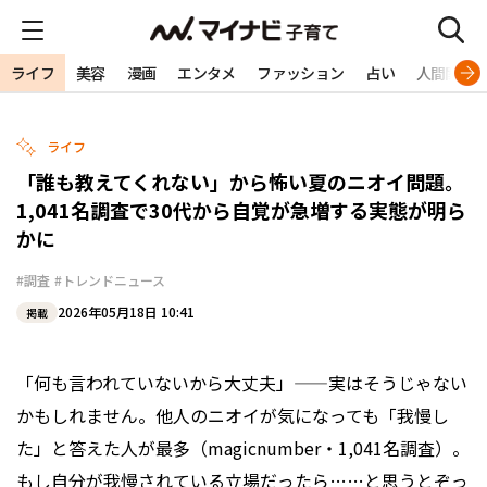
ライフ
美容
漫画
エンタメ
ファッション
占い
人間関係
ライフ
「誰も教えてくれない」から怖い夏のニオイ問題。
1,041名調査で30代から自覚が急増する実態が明ら
かに
#調査
#トレンドニュース
2026年05月18日 10:41
掲載
「何も言われていないから大丈夫」——実はそうじゃない
かもしれません。他人のニオイが気になっても「我慢し
た」と答えた人が最多（magicnumber・1,041名調査）。
もし自分が我慢されている立場だったら……と思うとぞっ