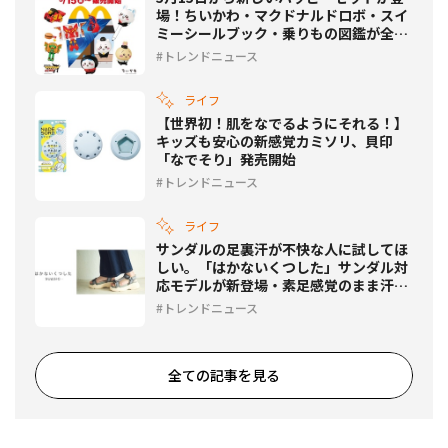
場！ちいかわ・マクドナルドロボ・スイ
ミーシールブック・乗りもの図鑑が全国
で販売スタート
トレンドニュース
ライフ
【世界初！肌をなでるようにそれる！】
キッズも安心の新感覚カミソリ、貝印
「なでそり」発売開始
トレンドニュース
ライフ
サンダルの足裏汗が不快な人に試してほ
しい。「はかないくつした」サンダル対
応モデルが新登場・素足感覚のまま汗対
策
トレンドニュース
全ての記事を見る