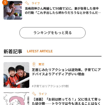
ライフ
高嶋政伸さん再婚して50歳で父に。妻が告発した夜中
の行動「これ手出したら終わりだろうなとか思うんだけ
ども……」
ランキングをもっと見る
新着記事
LATEST ARTICLE
育児
芝居じみたリアクションは逆効果。子育てにア
ドバイスよりアイディアがいい理由
#子育てはリアクションが9割
ライフ
【漫画】「お前は黙ってろ！」父に怯えて育っ
た幼少期……トラウマは今も消えることはなく