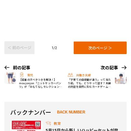
＜ 前のページ
次のページ ＞
1/2
前の記事
次の記事
育児
共働き夫婦
【猛暑の汗ベタつきを解決！】
「子育ての価値観が違う」って当た
moujonjon「ニットサッカーパン
り前。でも、どうやって話す？夫婦
ツ」が「おもてなしセレクション
の対話を自然に生むカードゲーム
2025」を受賞！
「コソダテモンスター」が登場
バックナンバー
BACK NUMBER
教育
5月15日から新しいハッピーセットが登