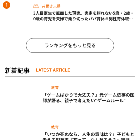
共働き夫婦
3人目誕生で直面した現実。実家を頼れない5歳・2歳・
0歳の育児を夫婦で乗り切ったパパ育休＃男性育休取っ
たらどうなった？
ランキングをもっと見る
新着記事
LATEST ARTICLE
教育
「ゲームばかりで大丈夫？」元ゲーム依存の医
師が語る、親子で考えたい“ゲームルール”
教育
「いつか死ぬなら、人生の意味は？」子どもと
考える児童書『死って、なんだろう？』翻訳