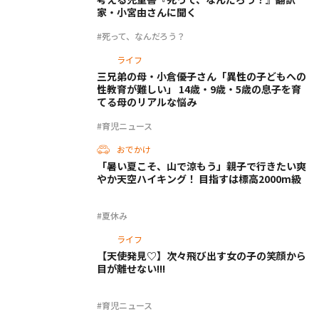
家・小宮由さんに聞く
#死って、なんだろう？
ライフ
三兄弟の母・小倉優子さん「異性の子どもへの
性教育が難しい」 14歳・9歳・5歳の息子を育
てる母のリアルな悩み
#育児ニュース
おでかけ
「暑い夏こそ、山で涼もう」親子で行きたい爽
やか天空ハイキング！ 目指すは標高2000m級
#夏休み
ライフ
【天使発見♡】次々飛び出す女の子の笑顔から
目が離せない!!!
#育児ニュース