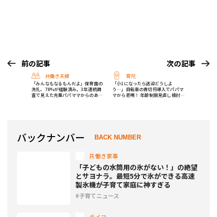
前の記事
次の記事
共働き夫婦
育児
「みんなもなるもんだよ」保育園の
「小1になったら送迎どうしよ
洗礼、78%が経験済み。3年連続調
う…」自転車の青切符導入でパパマ
査で見えた先輩パパママからのあた
マから悲鳴！ 年齢制限見直し検討の
たかい声
動きも
バックナンバー
BACK NUMBER
共働き家事
「子どもの水筒用の氷がない！」の絶望
とサヨナラ。最短5分で氷ができる高速
製氷機が子育て家庭に神すぎる
子育てニュース
ライフ