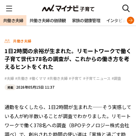
共働き夫婦
共働き夫婦の価値観
家族の健康管理
インタビュー
共働き夫婦
1日2時間の余裕が生まれた。リモートワークで働く
子育て世代378名の調査が、これからの働き方を考
えるヒントをくれた
#夫婦
#共働き
#働くママ
#共働き夫婦
#子育て
#子育てニュース
#調査
2026年05月15日 11:37
掲載
通勤をなくしたら、1日2時間が生まれた——そう実感して
いる人が約半数いることが調査でわかりました。リモート
ワークで働く378名への調査（BPOテクノロジー株式会社
調べ）で、創出された時間の使い道は「家族と過ごす時