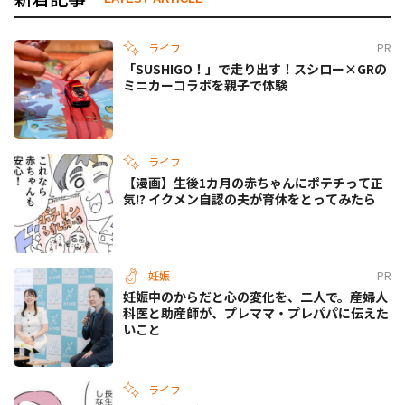
ライフ
PR
「SUSHIGO！」で走り出す！スシロー×GRの
ミニカーコラボを親子で体験
ライフ
【漫画】生後1カ月の赤ちゃんにポテチって正
気!? イクメン自認の夫が育休をとってみたら
妊娠
PR
妊娠中のからだと心の変化を、二人で。産婦人
科医と助産師が、プレママ・プレパパに伝えた
いこと
ライフ