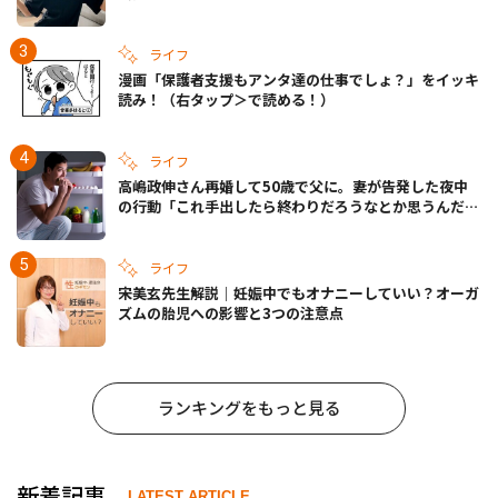
きの備えも
ライフ
漫画「保護者支援もアンタ達の仕事でしょ？」をイッキ
読み！（右タップ＞で読める！）
ライフ
高嶋政伸さん再婚して50歳で父に。妻が告発した夜中
の行動「これ手出したら終わりだろうなとか思うんだけ
ども……」
ライフ
宋美玄先生解説｜妊娠中でもオナニーしていい？オーガ
ズムの胎児への影響と3つの注意点
ランキングをもっと見る
新着記事
LATEST ARTICLE