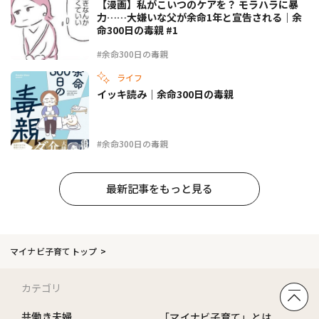
【漫画】私がこいつのケアを？ モラハラに暴
力……大嫌いな父が余命1年と宣告される｜余
命300日の毒親 #1
#余命300日の毒親
ライフ
イッキ読み｜余命300日の毒親
#余命300日の毒親
最新記事をもっと見る
マイナビ子育てトップ
カテゴリ
共働き夫婦
「マイナビ子育て」とは