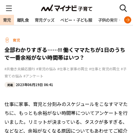
育児
離乳食
育児グッズ
ベビー・子ども服
子供の発育・発達
育児
全部わかりすぎる……!! 働くママたちが1日のうち
で一番余裕がない時間帯はいつ？
#共働き夫婦応援PJ
#育児の悩み
#仕事と家事の両立
#仕事と育児の両立
#子
育ての悩み
#アンケート
2023年06月19日 06:41
掲載
仕事に家事、育児と分刻みのスケジュールをこなすママた
ちに、もっとも余裕がない時間帯についてアンケートを行
いました。リミットが決まっている、タスクが多すぎる、
などなど、余裕がなくなる原因についてもあわせてご紹介