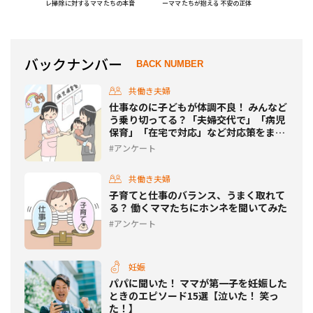
レ掃除に対するママたちの本音
ーママたちが抱える不安の正体
バックナンバー
BACK NUMBER
共働き夫婦
仕事なのに子どもが体調不良！ みんなど
う乗り切ってる？「夫婦交代で」「病児
保育」「在宅で対応」など対応策をまと
めてみた
アンケート
共働き夫婦
子育てと仕事のバランス、うまく取れて
る？ 働くママたちにホンネを聞いてみた
アンケート
妊娠
パパに聞いた！ ママが第一子を妊娠した
ときのエピソード15選【泣いた！ 笑っ
た！】