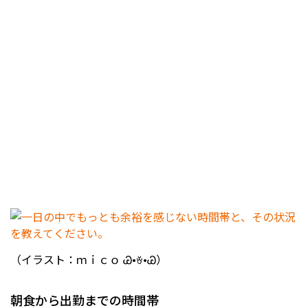
（イラスト：ｍｉｃｏ Ꮚ•ꈊ•Ꮚ）
朝食から出勤までの時間帯