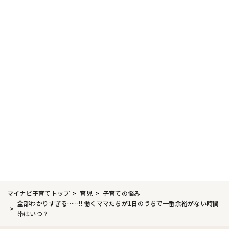
マイナビ子育てトップ
育児
子育ての悩み
全部わかりすぎる……!! 働くママたちが1日のうちで一番余裕がない時間
帯はいつ？