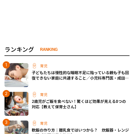
ランキング
RANKING
育児
子どもたちは慢性的な睡眠不足に陥っている――親も子も回
復できない家庭に共通すること／小児科専門医・成田奈
緒子先生
育児
2歳児がご飯を食べない！驚くほど効果が見える8つの
対応【教えて保育士さん】
育児
軟飯の作り方｜離乳食ではいつから？ 炊飯器・レンジ