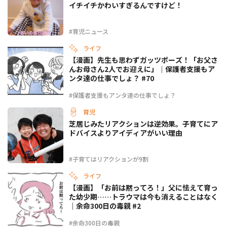
イチイチかわいすぎるんですけど！
#育児ニュース
ライフ
【漫画】先生も思わずガッツポーズ！「お父さ
んお母さん2人でお迎えに」｜保護者支援もア
ンタ達の仕事でしょ？ #70
#保護者支援もアンタ達の仕事でしょ？
育児
芝居じみたリアクションは逆効果。子育てにア
ドバイスよりアイディアがいい理由
#子育てはリアクションが9割
ライフ
【漫画】「お前は黙ってろ！」父に怯えて育っ
た幼少期……トラウマは今も消えることはなく
｜余命300日の毒親 #2
#余命300日の毒親