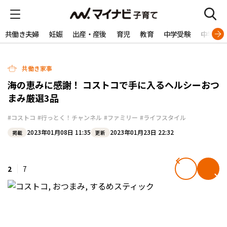
共働き夫婦
妊娠
出産・産後
育児
教育
中学受験
中学生
共働き家事
海の恵みに感謝！ コストコで手に入るヘルシーおつ
まみ厳選3品
#コストコ
#行っとく！チャンネル
#ファミリー
#ライフスタイル
2023年01月08日 11:35
2023年01月23日 22:32
掲載
更新
2
7