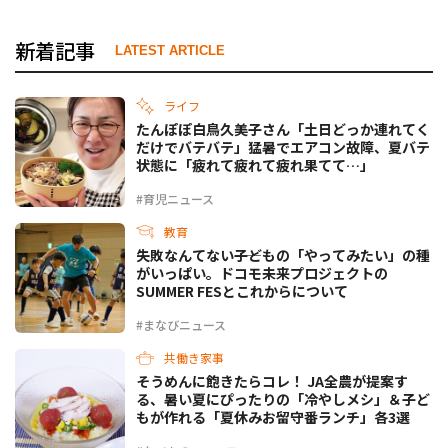
新着記事
LATEST ARTICLE
ライフ
たんぽぽ白鳥久美子さん「土日どっか連れてく
だけでバテバテ」猛暑でエアコン故障、夏バテ
状態に「疲れて疲れて疲れ果てて…」
#育児ニュース
教育
失敗なんてない――子どもの「やってみたい」の種
がいっぱい。ドコモ未来プロジェクトの
SUMMER FESとこれからについて
#まなびニュース
共働き家事
そうめんに飽きたらコレ！ JA全農が提案す
る、暑い夏にぴったりの「冷やしメシ」＆子ど
もが作れる「夏休みお留守番ランチ」各3選