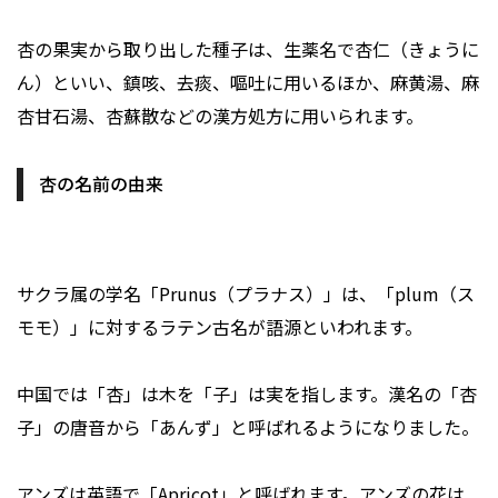
杏の果実から取り出した種子は、生薬名で杏仁（きょうに
ん）といい、鎮咳、去痰、嘔吐に用いるほか、麻黄湯、麻
杏甘石湯、杏蘇散などの漢方処方に用いられます。
杏の名前の由来
サクラ属の学名「Prunus（プラナス）」は、「plum（ス
モモ）」に対するラテン古名が語源といわれます。
中国では「杏」は木を「子」は実を指します。漢名の「杏
子」の唐音から「あんず」と呼ばれるようになりました。
アンズは英語で「Apricot」と呼ばれます。アンズの花は