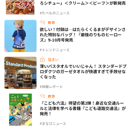
ろシチュー」＜クリーム＞＜ビーフ＞が新発売
#たべものニュース
教育
欲しい！付録は…はたらくくるまがデザインさ
れた特別なバッグ！『最強のりものヒーロー
ズ』9-10月号発売
#トレンドニュース
住まい
薄いバスタオルでいいじゃん！ スタンダードプ
ロダクツのガーゼタオルが快適すぎて手放せな
くなった
#体験レポート
教育
『こども六法』待望の第2弾！身近な交通ルー
ルと法律を学べる書籍『こども道路交通法』が
発売！
#まなびニュース