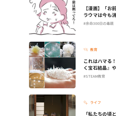
【漫画】「お
ラウマは今も消
余命300日の毒親
教育
これはハマる！
く宝石結晶』
STEAM教育
ライフ
「私たちの頃と