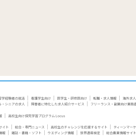
覧
留学経験者の就活
看護学生向け
医学生・研修医向け
転職・求人情報
海外求人
ル・シニアの求人
障害者に特化した求人紹介サービス
フリーランス・副業向け業務
報
高校生向け探究学習プログラム Locus
サイト
総合・専門ニュース
高校生のチャレンジを応援するサイト
ティーンマー
情報
雑誌・書籍・ソフト
ウエディング情報
世界遺産検定
総合農業情報サイ