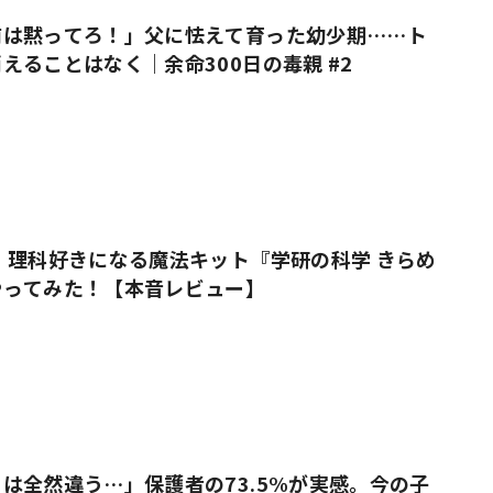
前は黙ってろ！」父に怯えて育った幼少期……ト
えることはなく｜余命300日の毒親 #2
 理科好きになる魔法キット『学研の科学 きらめ
やってみた！【本音レビュー】
は全然違う…」保護者の73.5%が実感。今の子