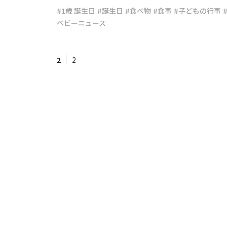
#1歳 誕生日
#誕生日
#食べ物
#食事
#子どもの行事
ベビーニュース
#ワンオペ育児
#コミックエッセイ
2
2
#渡邊大地の令和的ワーパパ道
#ベ