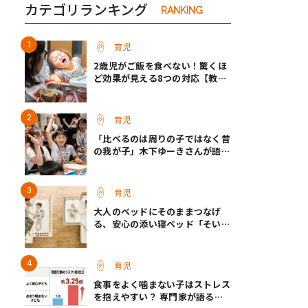
カテゴリランキング
RANKING
育児
2歳児がご飯を食べない！驚くほ
ど効果が見える8つの対応【教え
て保育士さん】
育児
「比べるのは周りの子ではなく昔
の我が子」木下ゆーきさんが語っ
た、成長ホルモン治療中のわが子
との向き合い方
育児
大人のベッドにそのままつなげ
る、安心の添い寝ベッド「そいね
ーるADプラス」登場
育児
食事をよく噛まない子はストレス
を抱えやすい？ 専門家が語る、