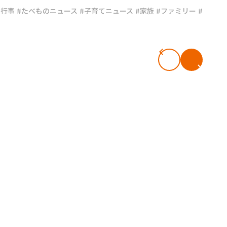
#行事
#たべものニュース
#子育てニュース
#家族
#ファミリー
#
#共働き夫婦のセブンルール
#共働
ビーニュース
#マタニティニュース