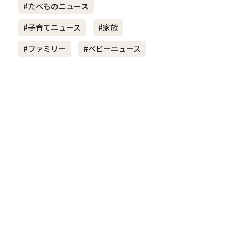
#たべものニュース
#子育てニュース
#家族
き夫婦
#産休
#育休
#ファミリー
#ベビーニュース