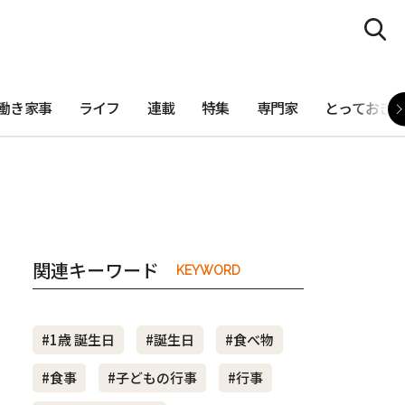
働き家事
ライフ
連載
特集
専門家
とっておき
関連キーワード
KEYWORD
#1歳 誕生日
#誕生日
#食べ物
#食事
#子どもの行事
#行事