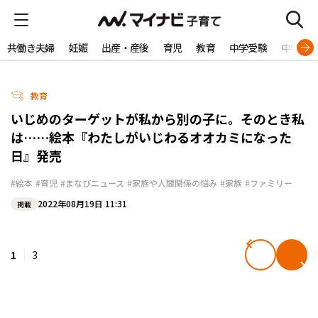
共働き夫婦
妊娠
出産・産後
育児
教育
中学受験
中学生
教育
いじめのターゲットが私から別の子に。そのとき私
は……絵本『わたしがいじわるオオカミになった
日』発売
#絵本
#育児
#まなびニュース
#家族や人間関係の悩み
#家族
#ファミリー
2022年08月19日 11:31
掲載
1
3