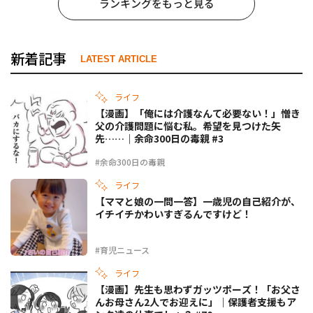
ランキングをもっと見る
新着記事
LATEST ARTICLE
ライフ
【漫画】「俺には介護なんて必要ない！」憎き
父の介護問題に悩む私。希望を見つけた矢
先……｜余命300日の毒親 #3
#余命300日の毒親
ライフ
【ママと娘の一問一答】一歳児の自己紹介が、
イチイチかわいすぎるんですけど！
#育児ニュース
ライフ
【漫画】先生も思わずガッツポーズ！「お父さ
んお母さん2人でお迎えに」｜保護者支援もア