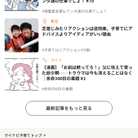
ンタ達の仕事でしょ？ #70
#保護者支援もアンタ達の仕事でしょ？
育児
芝居じみたリアクションは逆効果。子育てにア
ドバイスよりアイディアがいい理由
#子育てはリアクションが9割
ライフ
【漫画】「お前は黙ってろ！」父に怯えて育っ
た幼少期……トラウマは今も消えることはなく
｜余命300日の毒親 #2
#余命300日の毒親
最新記事をもっと見る
マイナビ子育てトップ