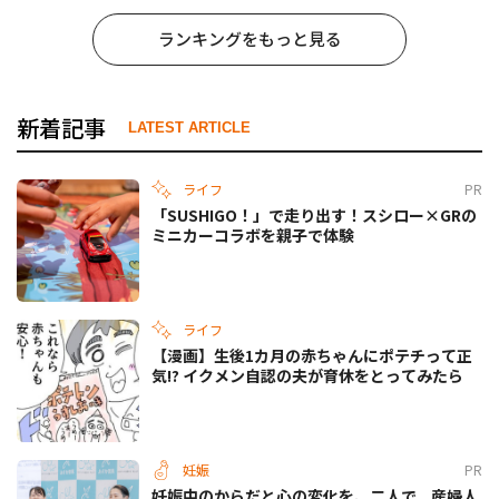
ランキングをもっと見る
新着記事
LATEST ARTICLE
ライフ
PR
「SUSHIGO！」で走り出す！スシロー×GRの
ミニカーコラボを親子で体験
ライフ
【漫画】生後1カ月の赤ちゃんにポテチって正
気!? イクメン自認の夫が育休をとってみたら
妊娠
PR
妊娠中のからだと心の変化を、二人で。産婦人