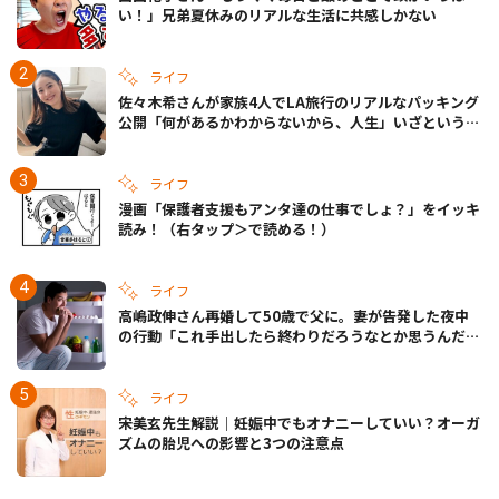
い！」兄弟夏休みのリアルな生活に共感しかない
ライフ
佐々木希さんが家族4人でLA旅行のリアルなパッキング
公開「何があるかわからないから、人生」いざというと
きの備えも
ライフ
漫画「保護者支援もアンタ達の仕事でしょ？」をイッキ
読み！（右タップ＞で読める！）
ライフ
高嶋政伸さん再婚して50歳で父に。妻が告発した夜中
の行動「これ手出したら終わりだろうなとか思うんだけ
ども……」
ライフ
宋美玄先生解説｜妊娠中でもオナニーしていい？オーガ
ズムの胎児への影響と3つの注意点