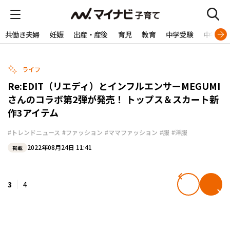
共働き夫婦
妊娠
出産・産後
育児
教育
中学受験
中学生
ライフ
Re:EDIT（リエディ）とインフルエンサーMEGUMI
さんのコラボ第2弾が発売！ トップス＆スカート新
作3アイテム
#トレンドニュース
#ファッション
#ママファッション
#服
#洋服
2022年08月24日 11:41
掲載
3
4