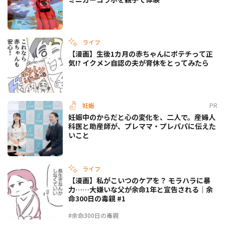
ライフ
【漫画】生後1カ月の赤ちゃんにポテチって正
気!? イクメン自認の夫が育休をとってみたら
妊娠
PR
妊娠中のからだと心の変化を、二人で。産婦人
科医と助産師が、プレママ・プレパパに伝えた
いこと
ライフ
【漫画】私がこいつのケアを？ モラハラに暴
力……大嫌いな父が余命1年と宣告される｜余
命300日の毒親 #1
#余命300日の毒親