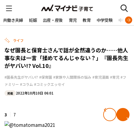
共働き夫婦
妊娠
出産・産後
育児
教育
中学受験
中学生
ライフ
なぜ園長と保育士さんで話が全然違うのか……他人
事な夫は一言「揉めてるんじゃない？」『園長先生
がヤバい!? Vol.10』
#園長先生がヤバい!?
#保育園
#家族や人間関係の悩み
#育児漫画
#育児
#フ
ァミリー
#コラム
#コミックエッセイ
2022年10月10日 06:01
掲載
3
7