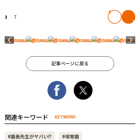
3
7
記事ページに戻る
関連キーワード
KEYWORD
#園長先生がヤバい!?
#保育園