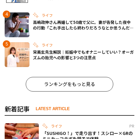
ライフ
高嶋政伸さん再婚して50歳で父に。妻が告発した夜中
の行動「これ手出したら終わりだろうなとか思うんだけ
ども……」
ライフ
宋美玄先生解説｜妊娠中でもオナニーしていい？オーガ
ズムの胎児への影響と3つの注意点
ランキングをもっと見る
新着記事
LATEST ARTICLE
ライフ
PR
「SUSHIGO！」で走り出す！スシロー×GRの
ミニカーコラボを親子で体験