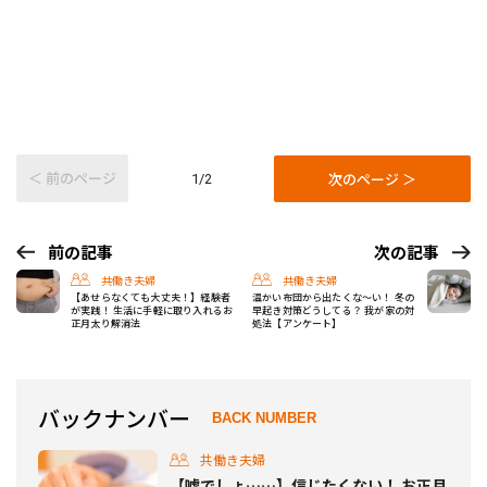
＜ 前のページ
次のページ ＞
1/2
前の記事
次の記事
共働き夫婦
共働き夫婦
【あせらなくても大丈夫！】経験者
温かい布団から出たくな～い！ 冬の
が実践！ 生活に手軽に取り入れるお
早起き対策どうしてる？ 我が家の対
正月太り解消法
処法【アンケート】
バックナンバー
BACK NUMBER
共働き夫婦
【嘘でしょ……】信じたくない！ お正月