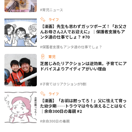
#育児ニュース
ライフ
【漫画】先生も思わずガッツポーズ！「お父さ
んお母さん2人でお迎えに」｜保護者支援もア
ンタ達の仕事でしょ？ #70
#保護者支援もアンタ達の仕事でしょ？
育児
芝居じみたリアクションは逆効果。子育てにア
ドバイスよりアイディアがいい理由
#子育てはリアクションが9割
ライフ
【漫画】「お前は黙ってろ！」父に怯えて育っ
た幼少期……トラウマは今も消えることはなく
｜余命300日の毒親 #2
#余命300日の毒親