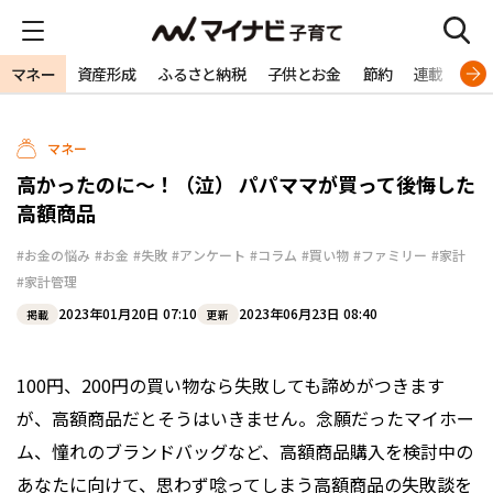
マネー
資産形成
ふるさと納税
子供とお金
節約
連載
特
マネー
高かったのに～！（泣） パパママが買って後悔した
高額商品
#お金の悩み
#お金
#失敗
#アンケート
#コラム
#買い物
#ファミリー
#家計
#家計管理
2023年01月20日 07:10
2023年06月23日 08:40
掲載
更新
100円、200円の買い物なら失敗しても諦めがつきます
が、高額商品だとそうはいきません。念願だったマイホー
ム、憧れのブランドバッグなど、高額商品購入を検討中の
あなたに向けて、思わず唸ってしまう高額商品の失敗談を