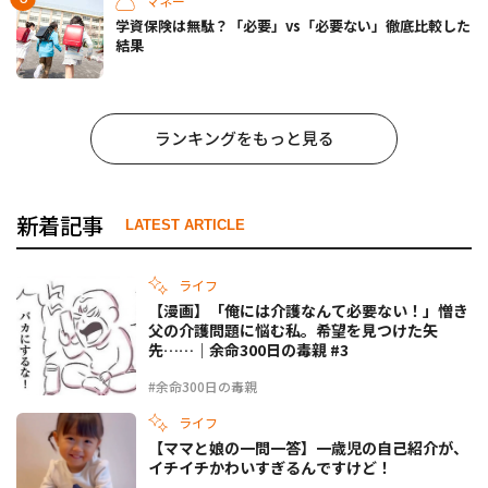
マネー
学資保険は無駄？「必要」vs「必要ない」徹底比較した
結果
ランキングをもっと見る
新着記事
LATEST ARTICLE
ライフ
【漫画】「俺には介護なんて必要ない！」憎き
父の介護問題に悩む私。希望を見つけた矢
先……｜余命300日の毒親 #3
#余命300日の毒親
ライフ
【ママと娘の一問一答】一歳児の自己紹介が、
イチイチかわいすぎるんですけど！