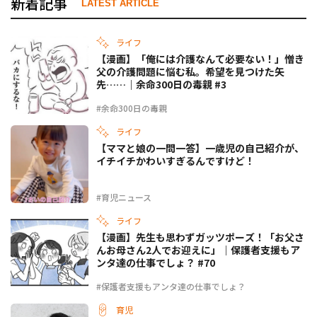
新着記事
LATEST ARTICLE
ライフ
【漫画】「俺には介護なんて必要ない！」憎き
父の介護問題に悩む私。希望を見つけた矢
先……｜余命300日の毒親 #3
#余命300日の毒親
ライフ
【ママと娘の一問一答】一歳児の自己紹介が、
イチイチかわいすぎるんですけど！
#育児ニュース
ライフ
【漫画】先生も思わずガッツポーズ！「お父さ
んお母さん2人でお迎えに」｜保護者支援もア
ンタ達の仕事でしょ？ #70
#保護者支援もアンタ達の仕事でしょ？
育児