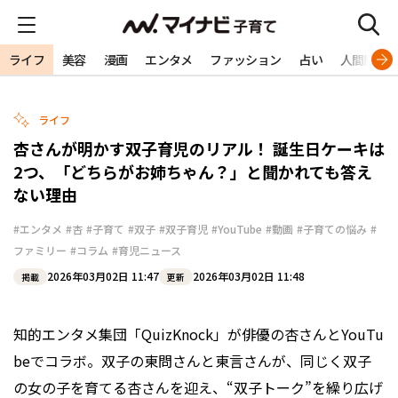
ライフ
美容
漫画
エンタメ
ファッション
占い
人間関係
ライフ
杏さんが明かす双子育児のリアル！ 誕生日ケーキは
2つ、「どちらがお姉ちゃん？」と聞かれても答え
ない理由
#エンタメ
#杏
#子育て
#双子
#双子育児
#YouTube
#動画
#子育ての悩み
#
ファミリー
#コラム
#育児ニュース
2026年03月02日 11:47
2026年03月02日 11:48
掲載
更新
知的エンタメ集団「QuizKnock」が俳優の杏さんとYouTu
beでコラボ。双子の東問さんと東言さんが、同じく双子
の女の子を育てる杏さんを迎え、“双子トーク”を繰り広げ