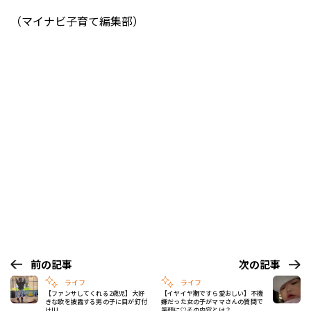
（マイナビ子育て編集部）
前の記事
次の記事
ライフ
ライフ
【ファンサしてくれる2歳児】大好
【イヤイヤ期ですら愛おしい】不機
きな歌を披露する男の子に目が釘付
嫌だった女の子がママさんの質問で
け!!!
笑顔に♡その内容とは？