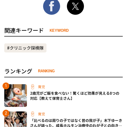
関連キーワード
KEYWORD
#クリニック探検隊
ランキング
RANKING
育児
2歳児がご飯を食べない！驚くほど効果が見える8つの
対応【教えて保育士さん】
育児
「比べるのは周りの子ではなく昔の我が子」木下ゆーき
さんが語った、成長ホルモン治療中のわが子との向き合