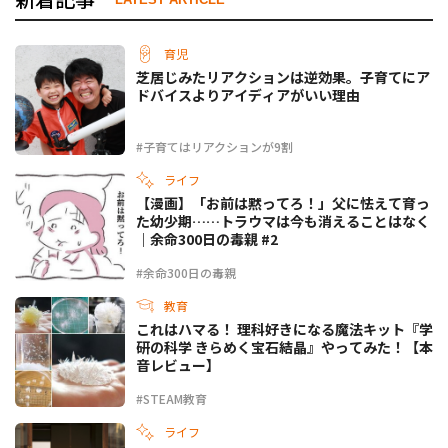
育児
芝居じみたリアクションは逆効果。子育てにア
ドバイスよりアイディアがいい理由
#子育てはリアクションが9割
ライフ
【漫画】「お前は黙ってろ！」父に怯えて育っ
た幼少期……トラウマは今も消えることはなく
｜余命300日の毒親 #2
#余命300日の毒親
教育
これはハマる！ 理科好きになる魔法キット『学
研の科学 きらめく宝石結晶』やってみた！【本
音レビュー】
#STEAM教育
ライフ