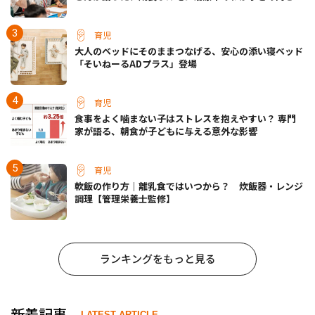
い方
育児
大人のベッドにそのままつなげる、安心の添い寝ベッド
「そいねーるADプラス」登場
育児
食事をよく噛まない子はストレスを抱えやすい？ 専門
家が語る、朝食が子どもに与える意外な影響
育児
軟飯の作り方｜離乳食ではいつから？ 炊飯器・レンジ
調理【管理栄養士監修】
ランキングをもっと見る
新着記事
LATEST ARTICLE