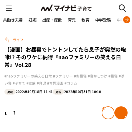
共働き夫婦
妊娠
出産・産後
育児
教育
中学受験
中学生
ライフ
【漫画】お昼寝でトントンしてたら息子が突然の咆
哮!? そのワケに納得『naoファミリーの笑える日
常』Vol.28
#naoファミリーの笑える日常
#ファミリー
#お昼寝
#寝かしつけ
#昼寝
#添
い寝
#子育て
#家族
#育児
#育児漫画
#コラム
2022年10月18日 11:41
2022年10月31日 10:10
掲載
更新
1
7