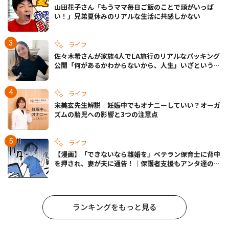
山田花子さん「もうママ毎日ご飯のことで頭がいっぱ
い！」兄弟夏休みのリアルな生活に共感しかない
ライフ
佐々木希さんが家族4人でLA旅行のリアルなパッキング
公開「何があるかわからないから、人生」いざというと
きの備えも
ライフ
宋美玄先生解説｜妊娠中でもオナニーしていい？オーガ
ズムの胎児への影響と3つの注意点
ライフ
【漫画】「できないなら離婚を」ベテラン保育士に背中
を押され、妻が夫に通告！｜保護者支援もアンタ達の仕
事でしょ？ #65
ランキングをもっと見る