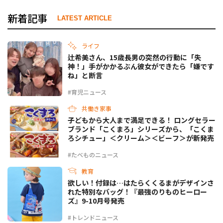
新着記事
LATEST ARTICLE
ライフ
辻希美さん、15歳長男の突然の行動に「失
神！」手がかかるぶん彼女ができたら「嫌です
ね」と断言
#育児ニュース
共働き家事
子どもから大人まで満足できる！ ロングセラー
ブランド「こくまろ」シリーズから、「こくま
ろシチュー」＜クリーム＞＜ビーフ＞が新発売
#たべものニュース
教育
欲しい！付録は…はたらくくるまがデザインさ
れた特別なバッグ！『最強のりものヒーロー
ズ』9-10月号発売
#トレンドニュース