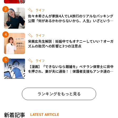
ライフ
佐々木希さんが家族4人でLA旅行のリアルなパッキング
公開「何があるかわからないから、人生」いざというと
きの備えも
ライフ
宋美玄先生解説｜妊娠中でもオナニーしていい？オーガ
ズムの胎児への影響と3つの注意点
ライフ
【漫画】「できないなら離婚を」ベテラン保育士に背中
を押され、妻が夫に通告！｜保護者支援もアンタ達の仕
事でしょ？ #65
ランキングをもっと見る
新着記事
LATEST ARTICLE