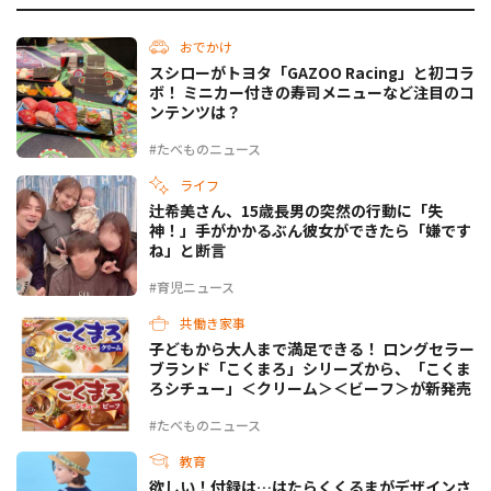
おでかけ
スシローがトヨタ「GAZOO Racing」と初コラ
ボ！ ミニカー付きの寿司メニューなど注目のコ
ンテンツは？
#たべものニュース
ライフ
辻希美さん、15歳長男の突然の行動に「失
神！」手がかかるぶん彼女ができたら「嫌です
ね」と断言
#育児ニュース
共働き家事
子どもから大人まで満足できる！ ロングセラー
ブランド「こくまろ」シリーズから、「こくま
ろシチュー」＜クリーム＞＜ビーフ＞が新発売
#たべものニュース
教育
欲しい！付録は…はたらくくるまがデザインさ