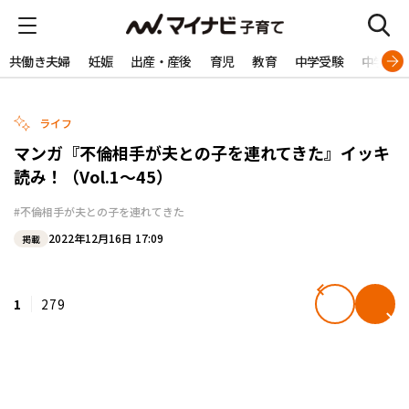
共働き夫婦
妊娠
出産・産後
育児
教育
中学受験
中学生
ライフ
マンガ『不倫相手が夫との子を連れてきた』イッキ
読み！（Vol.1～45）
#不倫相手が夫との子を連れてきた
2022年12月16日 17:09
掲載
1
279