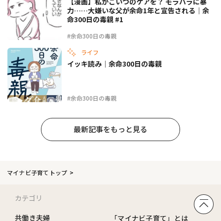
【漫画】私がこいつのケアを？ モラハラに暴
力……大嫌いな父が余命1年と宣告される｜余
命300日の毒親 #1
#余命300日の毒親
ライフ
イッキ読み｜余命300日の毒親
#余命300日の毒親
最新記事をもっと見る
マイナビ子育てトップ
カテゴリ
共働き夫婦
「マイナビ子育て」とは