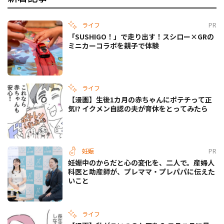
ライフ
PR
「SUSHIGO！」で走り出す！スシロー×GRの
ミニカーコラボを親子で体験
ライフ
【漫画】生後1カ月の赤ちゃんにポテチって正
気!? イクメン自認の夫が育休をとってみたら
妊娠
PR
妊娠中のからだと心の変化を、二人で。産婦人
科医と助産師が、プレママ・プレパパに伝えた
いこと
ライフ