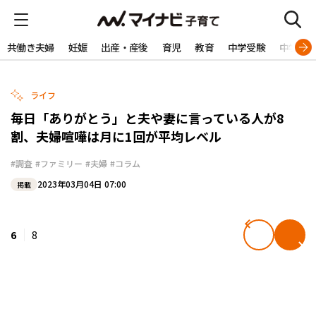
共働き夫婦
妊娠
出産・産後
育児
教育
中学受験
中学生
ライフ
毎日「ありがとう」と夫や妻に言っている人が8
割、夫婦喧嘩は月に1回が平均レベル
#調査
#ファミリー
#夫婦
#コラム
2023年03月04日 07:00
掲載
6
8