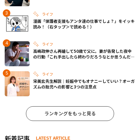
きの備えも
ライフ
漫画「保護者支援もアンタ達の仕事でしょ？」をイッキ
読み！（右タップ＞で読める！）
ライフ
高嶋政伸さん再婚して50歳で父に。妻が告発した夜中
の行動「これ手出したら終わりだろうなとか思うんだけ
ども……」
ライフ
宋美玄先生解説｜妊娠中でもオナニーしていい？オーガ
ズムの胎児への影響と3つの注意点
ランキングをもっと見る
新着記事
LATEST ARTICLE