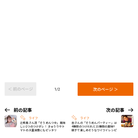
＜ 前のページ
次のページ ＞
1/2
前の記事
次の記事
ライフ
ライフ
辻希美さん流「そうめんつゆ」美味
杏さんの「そうめんパーティー」は
しい2つのつけダレ！ きゅうりやト
4種類のつけだれと15種類の薬味!!
マトの大量消費にもピッタリ
親子で楽しめそうなワイワイレシピ