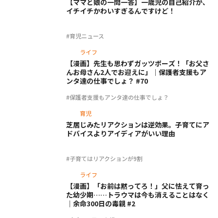
【ママと娘の一問一答】一歳児の自己紹介が、
イチイチかわいすぎるんですけど！
#育児ニュース
ライフ
【漫画】先生も思わずガッツポーズ！「お父さ
んお母さん2人でお迎えに」｜保護者支援もア
ンタ達の仕事でしょ？ #70
#保護者支援もアンタ達の仕事でしょ？
育児
芝居じみたリアクションは逆効果。子育てにア
ドバイスよりアイディアがいい理由
#子育てはリアクションが9割
ライフ
【漫画】「お前は黙ってろ！」父に怯えて育っ
た幼少期……トラウマは今も消えることはなく
｜余命300日の毒親 #2