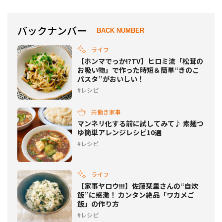
バックナンバー
BACK NUMBER
ライフ
【ホンマでっか!?TV】ヒロミ流「松茸の
お吸い物」で作った時短＆簡単“きのこ
パスタ”がおいしい！
レシピ
共働き家事
マンネリ化する前に試してみて♪ 素麺つ
ゆ簡単アレンジレシピ10選
レシピ
ライフ
【家事ヤロウ!!!】佐藤栞里さんの“自炊
飯”に感激！ カンタン絶品「ワカメご
飯」​​の作り方
レシピ