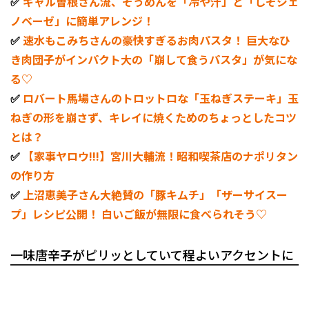
✅
ギャル曽根さん流、そうめんを「冷や汁」と「しそジェ
ノベーゼ」に簡単アレンジ！
✅
速水もこみちさんの豪快すぎるお肉パスタ！ 巨大なひ
き肉団子がインパクト大の「崩して食うパスタ」が気にな
る♡
✅
ロバート馬場さんのトロットロな「玉ねぎステーキ」玉
ねぎの形を崩さず、キレイに焼くためのちょっとしたコツ
とは？
✅
【家事ヤロウ!!!】宮川大輔流！昭和喫茶店のナポリタン
の作り方
✅
上沼恵美子さん大絶賛の「豚キムチ」「ザーサイスー
プ」レシピ公開！ 白いご飯が無限に食べられそう♡
一味唐辛子がピリッとしていて程よいアクセントに