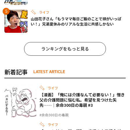
ライフ
山田花子さん「もうママ毎日ご飯のことで頭がいっぱ
い！」兄弟夏休みのリアルな生活に共感しかない
ランキングをもっと見る
新着記事
LATEST ARTICLE
ライフ
【漫画】「俺には介護なんて必要ない！」憎き
父の介護問題に悩む私。希望を見つけた矢
先……｜余命300日の毒親 #3
#余命300日の毒親
ライフ