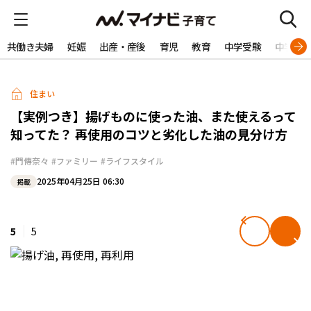
共働き夫婦
妊娠
出産・産後
育児
教育
中学受験
中学生
住まい
【実例つき】揚げものに使った油、また使えるって
知ってた？ 再使用のコツと劣化した油の見分け方
#門傳奈々
#ファミリー
#ライフスタイル
2025年04月25日 06:30
掲載
5
5