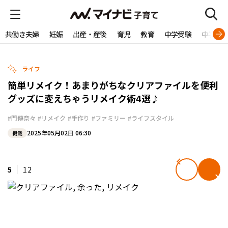
共働き夫婦
妊娠
出産・産後
育児
教育
中学受験
中学生
ライフ
簡単リメイク！あまりがちなクリアファイルを便利
グッズに変えちゃうリメイク術4選♪
#門傳奈々
#リメイク
#手作り
#ファミリー
#ライフスタイル
2025年05月02日 06:30
掲載
5
12