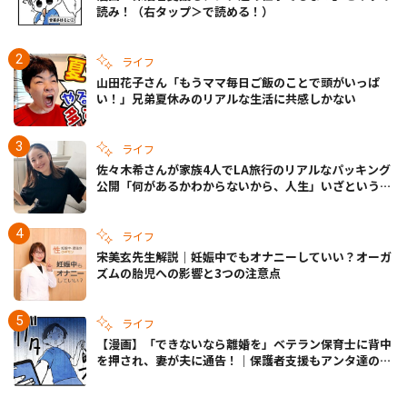
読み！（右タップ＞で読める！）
ライフ
山田花子さん「もうママ毎日ご飯のことで頭がいっぱ
い！」兄弟夏休みのリアルな生活に共感しかない
ライフ
佐々木希さんが家族4人でLA旅行のリアルなパッキング
公開「何があるかわからないから、人生」いざというと
きの備えも
ライフ
宋美玄先生解説｜妊娠中でもオナニーしていい？オーガ
ズムの胎児への影響と3つの注意点
ライフ
【漫画】「できないなら離婚を」ベテラン保育士に背中
を押され、妻が夫に通告！｜保護者支援もアンタ達の仕
事でしょ？ #65