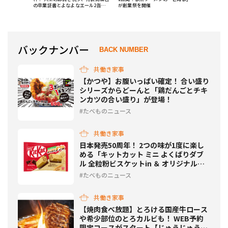
の卒業証書とよなよなエール2缶プ
が創業祭を開催
レゼント
バックナンバー
BACK NUMBER
共働き家事
【かつや】お腹いっぱい確定！ 合い盛り
シリーズからどーんと「鶏だんごとチキ
ンカツの合い盛り」が登場！
たべものニュース
共働き家事
日本発売50周年！ 2つの味が1度に楽し
める「キットカット ミニ よくばりダブ
ル 全粒粉ビスケットin ＆ オリジナル」
発売
たべものニュース
共働き家事
【焼肉食べ放題】とろける国産牛ロース
や希少部位のとろカルビも！ WEB予約
限定コースがスタート【じゅうじゅうカ