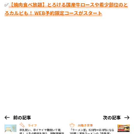
✅
【焼肉食べ放題】とろける国産牛ロースや希少部位のと
ろカルビも！ WEB予約限定コースがスタート
前の記事
次の記事
ライフ
共働き家事
卒乳祝い、卒イヤイヤ期祝いで乾
「ラーメン並」820円⇒650円になる
杯！ 人生の節目を祝う、特製筒梱包
2日間！家系ラーメンの「壱角家」