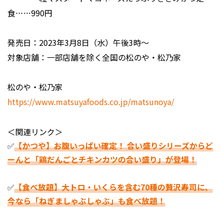
食……990円
発売日：2023年3月8日（水）午後3時～
対象店舗：一部店舗を除く全国の松のや・松乃家
松のや・松乃家
https://www.matsuyafoods.co.jp/matsunoya/
＜関連リンク＞
✅
【かつや】お腹いっぱい確定！ 合い盛りシリーズからど
ーんと「鶏だんごとチキンカツの合い盛り」が登場！
✅
【食べ放題】大トロ・いくらを含む70種の贅沢寿司に、
今なら「ねぎましゃぶしゃぶ」も食べ放題！