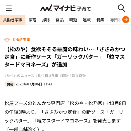
共働き家事
家電
掃除
食品
時短
連載
特集
専門家
共働き家事
【松のや】食欲そそる悪魔の味わい…「ささみかつ
定食」に新作ソース「ガーリックバター」「粒マス
タードマヨネーズ」が追加
#たべものニュース
#食べ物
#食事
#時短
#献立時短
2023年03月06日 11:41
掲載
松屋フーズのとんかつ専門店「松のや・松乃家」は3月8日
の午後3時より、「ささみかつ定食」の新ソース「ガーリ
ックバター」「粒マスタードマヨネーズ」を発売します
（一部店舗除く）。