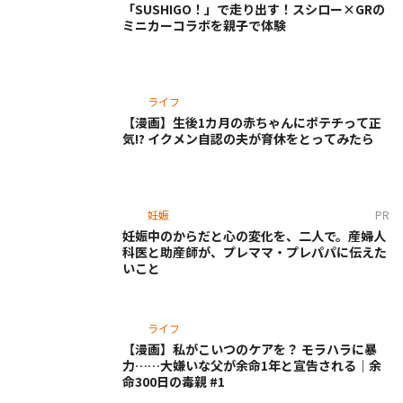
「SUSHIGO！」で走り出す！スシロー×GRの
ミニカーコラボを親子で体験
ライフ
【漫画】生後1カ月の赤ちゃんにポテチって正
気!? イクメン自認の夫が育休をとってみたら
妊娠
PR
妊娠中のからだと心の変化を、二人で。産婦人
科医と助産師が、プレママ・プレパパに伝えた
いこと
ライフ
【漫画】私がこいつのケアを？ モラハラに暴
力……大嫌いな父が余命1年と宣告される｜余
命300日の毒親 #1