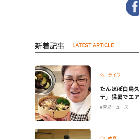
新着記事
LATEST ARTICLE
ライフ
たんぽぽ白鳥
テ」猛暑でエ
てて…」
育児ニュース
教育