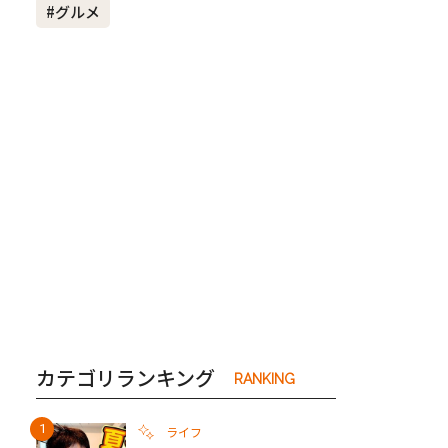
#グルメ
き夫婦
#産休
#育休
カテゴリランキング
RANKING
ライフ