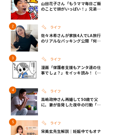
山田花子さん「もうママ毎日ご飯
のことで頭がいっぱい！」兄弟夏
休みのリアルな生活に共感しかな
い
ライフ
佐々木希さんが家族4人でLA旅行
のリアルなパッキング公開「何が
あるかわからないから、人生」い
ざというときの備えも
ライフ
漫画「保護者支援もアンタ達の仕
事でしょ？」をイッキ読み！（右
タップ＞で読める！）
ライフ
高嶋政伸さん再婚して50歳で父
に。妻が告発した夜中の行動「こ
れ手出したら終わりだろうなとか
思うんだけども……」
ライフ
宋美玄先生解説｜妊娠中でもオナ