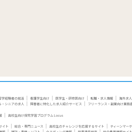
覧
留学経験者の就活
看護学生向け
医学生・研修医向け
転職・求人情報
海外求人
ル・シニアの求人
障害者に特化した求人紹介サービス
フリーランス・副業向け業務
報
高校生向け探究学習プログラム Locus
サイト
総合・専門ニュース
高校生のチャレンジを応援するサイト
ティーンマー
情報
雑誌・書籍・ソフト
ウエディング情報
世界遺産検定
総合農業情報サイ