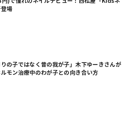
38円)で憧れのネイルデビュー！西松屋「Kidsネ
新登場
周りの子ではなく昔の我が子」木下ゆーきさんが
ホルモン治療中のわが子との向き合い方