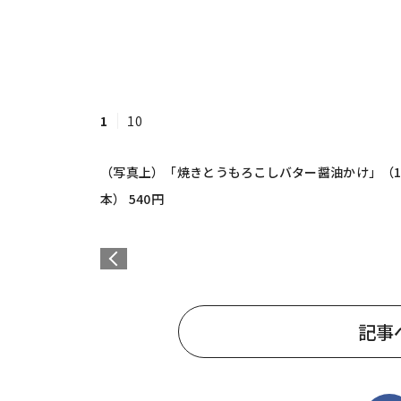
1
10
（写真上）「焼きとうもろこしバター醤油かけ」（1本
本） 540円
記事