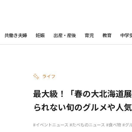
共働き夫婦
妊娠
出産・産後
育児
教育
中学
ライフ
最大級！「春の大北海道展
られない旬のグルメや人気
#イベントニュース
#たべものニュース
#食べ物
#グ