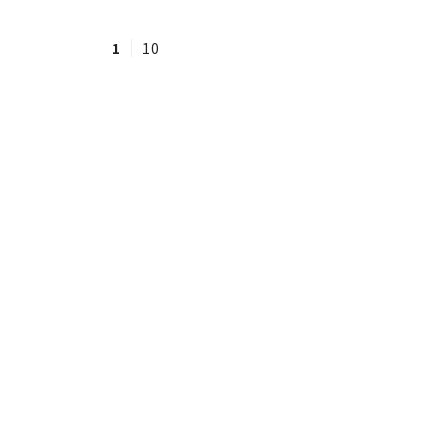
1
10
#ワンオペ育児
#コミックエッセイ
#渡邊大地の令和的ワーパパ道
#ベ