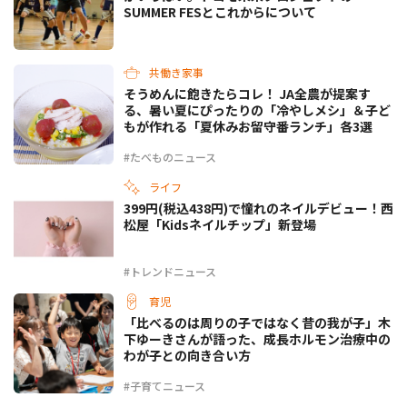
SUMMER FESとこれからについて
共働き家事
そうめんに飽きたらコレ！ JA全農が提案す
る、暑い夏にぴったりの「冷やしメシ」＆子ど
もが作れる「夏休みお留守番ランチ」各3選
#たべものニュース
ライフ
399円(税込438円)で憧れのネイルデビュー！西
松屋「Kidsネイルチップ」新登場
#トレンドニュース
育児
「比べるのは周りの子ではなく昔の我が子」木
下ゆーきさんが語った、成長ホルモン治療中の
わが子との向き合い方
#子育てニュース