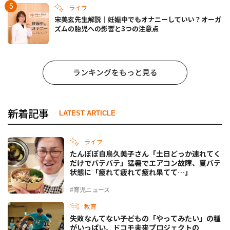
ライフ
宋美玄先生解説｜妊娠中でもオナニーしていい？オーガ
ズムの胎児への影響と3つの注意点
ランキングをもっと見る
新着記事
LATEST ARTICLE
ライフ
たんぽぽ白鳥久美子さん「土日どっか連れてく
だけでバテバテ」猛暑でエアコン故障、夏バテ
状態に「疲れて疲れて疲れ果てて…」
#育児ニュース
教育
失敗なんてない――子どもの「やってみたい」の種
がいっぱい。ドコモ未来プロジェクトの