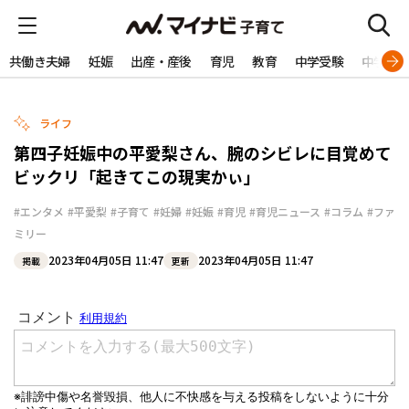
共働き夫婦
妊娠
出産・産後
育児
教育
中学受験
中学生
ライフ
第四子妊娠中の平愛梨さん、腕のシビレに目覚めて
ビックリ「起きてこの現実かぃ」
#エンタメ
#平愛梨
#子育て
#妊婦
#妊娠
#育児
#育児ニュース
#コラム
#ファ
ミリー
2023年04月05日 11:47
2023年04月05日 11:47
掲載
更新