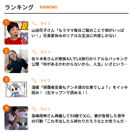
ランキング
RANKING
ライフ
山田花子さん「もうママ毎日ご飯のことで頭がいっぱ
い！」兄弟夏休みのリアルな生活に共感しかない
ライフ
佐々木希さんが家族4人でLA旅行のリアルなパッキング
公開「何があるかわからないから、人生」いざというと
きの備えも
ライフ
漫画「保護者支援もアンタ達の仕事でしょ？」をイッキ
読み！（右タップ＞で読める！）
ライフ
高嶋政伸さん再婚して50歳で父に。妻が告発した夜中
の行動「これ手出したら終わりだろうなとか思うんだけ
ども……」