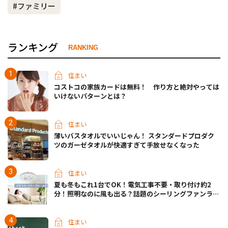
#ファミリー
ランキング
RANKING
住まい
コストコの家族カードは無料！ 作り方と絶対やっては
いけないパターンとは？
住まい
薄いバスタオルでいいじゃん！ スタンダードプロダク
ツのガーゼタオルが快適すぎて手放せなくなった
住まい
夏も冬もこれ1台でOK！電気工事不要・取り付け約2
分！照明なのに風も出る？話題のシーリングファンライ
トが先行販売中
住まい