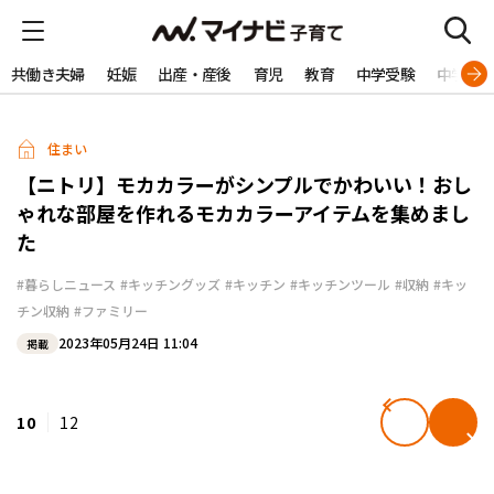
共働き夫婦
妊娠
出産・産後
育児
教育
中学受験
中学生
住まい
【ニトリ】モカカラーがシンプルでかわいい！おし
ゃれな部屋を作れるモカカラーアイテムを集めまし
た
#暮らしニュース
#キッチングッズ
#キッチン
#キッチンツール
#収納
#キッ
チン収納
#ファミリー
2023年05月24日 11:04
掲載
10
12