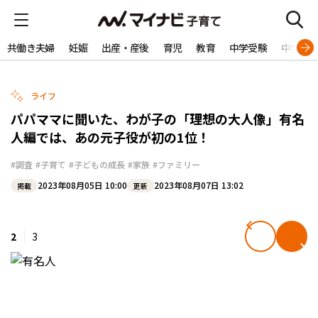
共働き夫婦
妊娠
出産・産後
育児
教育
中学受験
中学生
ライフ
パパママに聞いた、わが子の「理想の大人像」有名
人編では、あの元子役が初の1位！
#調査
#子育て
#子どもの成長
#家族
#ファミリー
2023年08月05日 10:00
2023年08月07日 13:02
掲載
更新
2
3