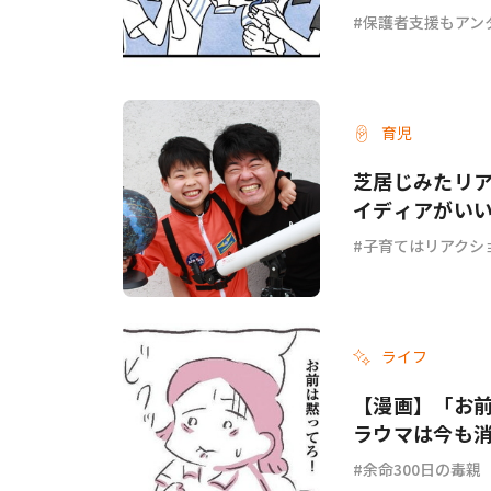
保護者支援もアン
育児
芝居じみたリ
イディアがい
子育てはリアクシ
ライフ
【漫画】「お
ラウマは今も消
余命300日の毒親