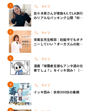
ライフ
佐々木希さんが家族4人でLA旅行
のリアルなパッキング公開「何が
あるかわからないから、人生」い
ざというときの備えも
ライフ
宋美玄先生解説｜妊娠中でもオナ
ニーしていい？オーガズムの胎児
への影響と3つの注意点
ライフ
漫画「保護者支援もアンタ達の仕
事でしょ？」をイッキ読み！（右
タップ＞で読める！）
ライフ
イッキ読み｜余命300日の毒親