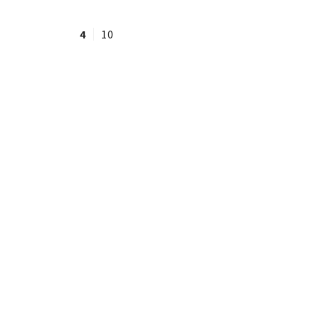
4
10
#ワンオペ育児
#コミックエッセイ
#渡邊大地の令和的ワーパパ道
#ベ