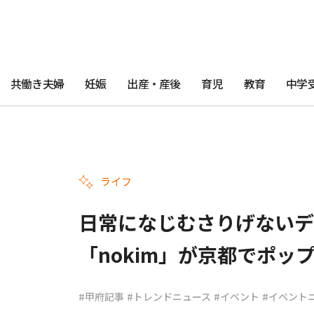
共働き夫婦
妊娠
出産・産後
育児
教育
中学
ライフ
日常になじむさりげないデ
「nokim」が京都でポッ
#甲府記事
#トレンドニュース
#イベント
#イベント