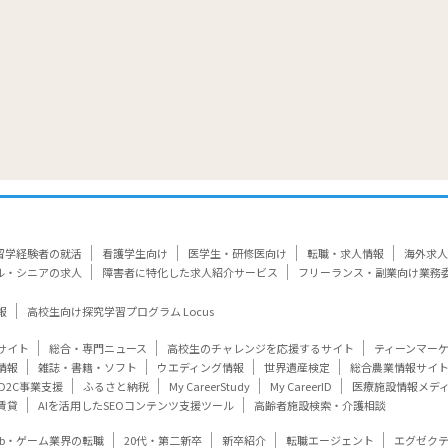
留学経験者の就活
看護学生向け
医学生・研修医向け
転職・求人情報
海外求人
ル・シニアの求人
障害者に特化した求人紹介サービス
フリーランス・副業向け業務
報
高校生向け探究学習プログラム Locus
サイト
総合・専門ニュース
高校生のチャレンジを応援するサイト
ティーンマー
情報
雑誌・書籍・ソフト
ウエディング情報
世界遺産検定
総合農業情報サイ
D2C事業支援
ふるさと納税
My CareerStudy
My CareerID
医療施設情報メデ
賃貸
AIを活用したSEOコンテンツ支援ツール
高齢者施設検索・介護相談
eb・ゲーム業界の転職
20代・第二新卒
新卒紹介
転職エージェント
エグゼク