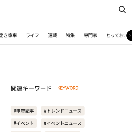
働き家事
ライフ
連載
特集
専門家
とっておき
関連キーワード
KEYWORD
#甲府記事
#トレンドニュース
#イベント
#イベントニュース