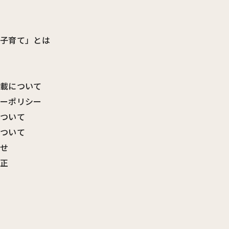
ビ子育て」とは
転載について
シーポリシー
について
について
わせ
訂正
覧